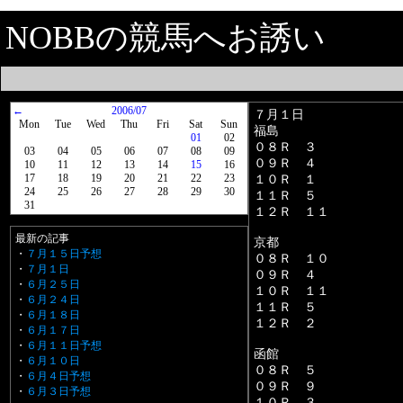
NOBBの競馬へお誘い
←
2006/07
７月１日
Mon
Tue
Wed
Thu
Fri
Sat
Sun
福島
01
02
０８Ｒ ３
03
04
05
06
07
08
09
０９Ｒ ４
10
11
12
13
14
15
16
17
18
19
20
21
22
23
１０Ｒ １
24
25
26
27
28
29
30
１１Ｒ ５
31
１２Ｒ １１
最新の記事
京都
・
７月１５日予想
０８Ｒ １０
・
７月１日
０９Ｒ ４
・
６月２５日
１０Ｒ １１
・
６月２４日
１１Ｒ ５
・
６月１８日
１２Ｒ ２
・
６月１７日
・
６月１１日予想
函館
・
６月１０日
０８Ｒ ５
・
６月４日予想
０９Ｒ ９
・
６月３日予想
１０Ｒ ３