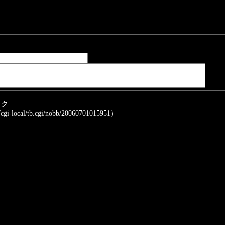
ト
ック
/cgi-local/tb.cgi/nobb/20060701015951）