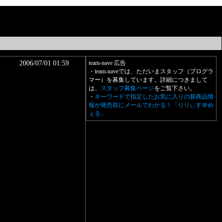
2006/07/01 01:59
team-nave 広告
・team-naveでは、ただいまスタッフ（プログラ
マー）を募集しています。詳細につきまして
は、
スタッフ募集ページ
をご覧下さい。
・
キーワードで指定したお気に入りの新商品情
報が発売前にメールでわかる！「りりぃす＠め
ぇる」