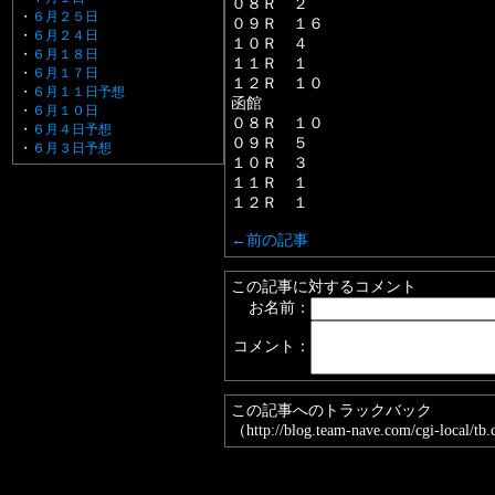
０８Ｒ ２
・
６月２５日
０９Ｒ １６
・
６月２４日
１０Ｒ ４
・
６月１８日
１１Ｒ １
・
６月１７日
１２Ｒ １０
・
６月１１日予想
函館
・
６月１０日
０８Ｒ １０
・
６月４日予想
０９Ｒ ５
・
６月３日予想
１０Ｒ ３
１１Ｒ １
１２Ｒ １
←前の記事
この記事に対するコメント
お名前：
コメント：
この記事へのトラックバック
（http://blog.team-nave.com/cgi-local/t