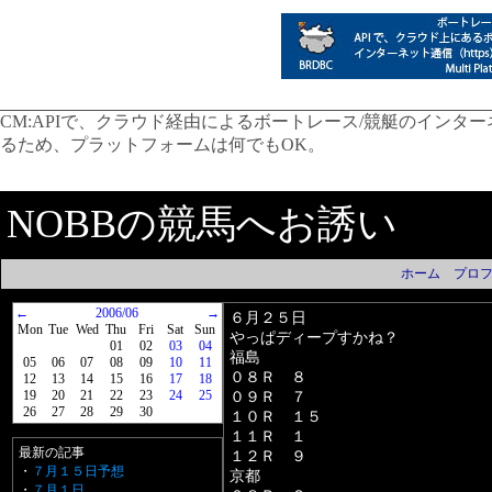
CM:
APIで、クラウド経由によるボートレース/競艇のインター
るため、プラットフォームは何でもOK。
NOBBの競馬へお誘い
ホーム
プロ
←
2006/06
→
６月２５日
Mon
Tue
Wed
Thu
Fri
Sat
Sun
やっぱディープすかね？
01
02
03
04
福島
05
06
07
08
09
10
11
０８Ｒ ８
12
13
14
15
16
17
18
19
20
21
22
23
24
25
０９Ｒ ７
26
27
28
29
30
１０Ｒ １５
１１Ｒ １
最新の記事
１２Ｒ ９
・
７月１５日予想
京都
・
７月１日