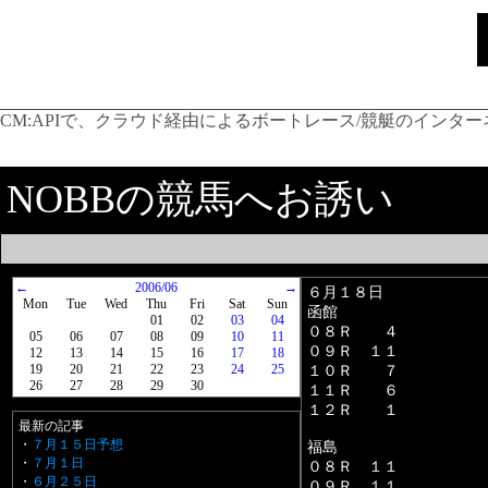
CM:
APIで、クラウド経由によるボートレース/競艇のインター
NOBBの競馬へお誘い
←
2006/06
→
６月１８日
Mon
Tue
Wed
Thu
Fri
Sat
Sun
函館
01
02
03
04
０８Ｒ ４
05
06
07
08
09
10
11
０９Ｒ １１
12
13
14
15
16
17
18
19
20
21
22
23
24
25
１０Ｒ ７
26
27
28
29
30
１１Ｒ ６
１２Ｒ １
最新の記事
・
７月１５日予想
福島
・
７月１日
０８Ｒ １１
・
６月２５日
０９Ｒ １１