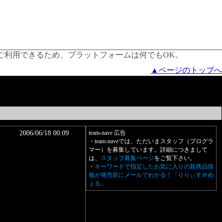
でご利用できるため、プラットフォームは何でもOK。
▲ページのトップへ
2006/06/18 00:09
team-nave 広告
・team-naveでは、ただいまスタッフ（プログラ
マー）を募集しています。詳細につきまして
は、
スタッフ募集ページ
をご覧下さい。
・
キーワードで指定したお気に入りの新商品情
報が発売前にメールでわかる！「りりぃす＠め
ぇる」