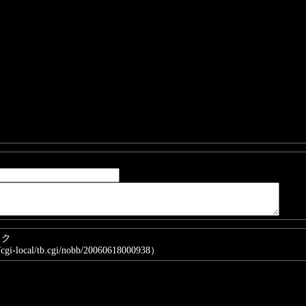
ト
ック
/cgi-local/tb.cgi/nobb/20060618000938）