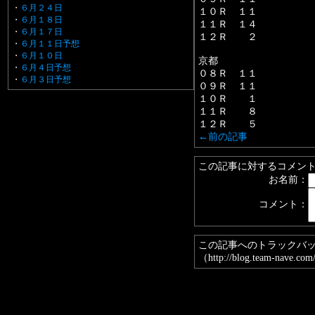
・
６月２４日
１０Ｒ １１
・
６月１８日
１１Ｒ １４
・
６月１７日
１２Ｒ ２
・
６月１１日予想
・
６月１０日
京都
・
６月４日予想
０８Ｒ １１
・
６月３日予想
０９Ｒ １１
１０Ｒ １
１１Ｒ ８
１２Ｒ ５
←前の記事
この記事に対するコメン
お名前：
コメント：
この記事へのトラックバ
（http://blog.team-nave.com