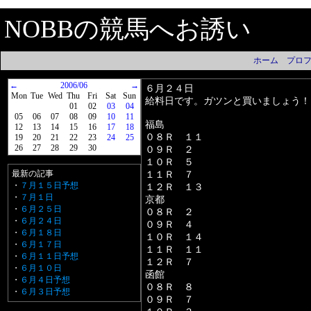
NOBBの競馬へお誘い
ホーム
プロ
←
2006/06
→
６月２４日
Mon
Tue
Wed
Thu
Fri
Sat
Sun
給料日です。ガツンと買いましょう！
01
02
03
04
05
06
07
08
09
10
11
福島
12
13
14
15
16
17
18
０８Ｒ １１
19
20
21
22
23
24
25
26
27
28
29
30
０９Ｒ ２
１０Ｒ ５
最新の記事
１１Ｒ ７
・
７月１５日予想
１２Ｒ １３
・
７月１日
京都
・
６月２５日
０８Ｒ ２
・
６月２４日
０９Ｒ ４
・
６月１８日
１０Ｒ １４
・
６月１７日
１１Ｒ １１
・
６月１１日予想
１２Ｒ ７
・
６月１０日
函館
・
６月４日予想
０８Ｒ ８
・
６月３日予想
０９Ｒ ７