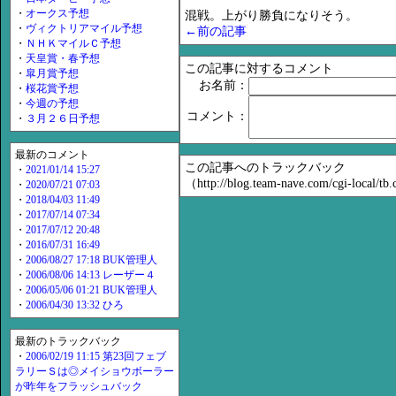
・
オークス予想
混戦。上がり勝負になりそう。
・
ヴィクトリアマイル予想
←前の記事
・
ＮＨＫマイルＣ予想
・
天皇賞・春予想
この記事に対するコメント
・
皐月賞予想
お名前：
・
桜花賞予想
・
今週の予想
コメント：
・
３月２６日予想
最新のコメント
この記事へのトラックバック
・
2021/01/14 15:27
（http://blog.team-nave.com/cgi-local/t
・
2020/07/21 07:03
・
2018/04/03 11:49
・
2017/07/14 07:34
・
2017/07/12 20:48
・
2016/07/31 16:49
・
2006/08/27 17:18 BUK管理人
・
2006/08/06 14:13 レーザー４
・
2006/05/06 01:21 BUK管理人
・
2006/04/30 13:32 ひろ
最新のトラックバック
・
2006/02/19 11:15 第23回フェブ
ラリーＳは◎メイショウボーラー
が昨年をフラッシュバック