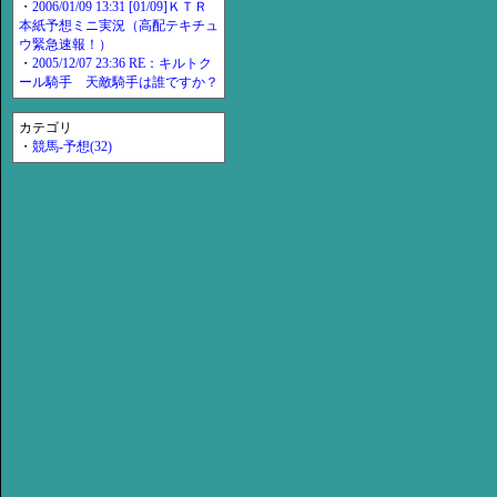
・
2006/01/09 13:31 [01/09]ＫＴＲ
本紙予想ミニ実況（高配テキチュ
ウ緊急速報！）
・
2005/12/07 23:36 RE：キルトク
ール騎手 天敵騎手は誰ですか？
カテゴリ
・
競馬-予想(32)