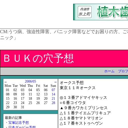
CM:
うつ病、強迫性障害、パニック障害などでお困りの方、ご
ニック」
ＢＵＫの穴予想
ホーム
プロ
←
2006/05
→
オークス予想
Mon
Tue
Wed
Thu
Fri
Sat
Sun
東京１１Ｒオークス
01
02
03
04
05
06
07
08
09
10
11
12
13
14
◎１３番アドマイヤキッス
15
16
17
18
19
20
21
○６番コイウタ
22
23
24
25
26
27
28
29
30
31
▲９番カワカミプリンセス
△１１番テイエムプリキュア
最新の記事
△１８番ヤマトマリオン
・
宝塚記念予想
△１７番キストゥヘヴン
・
日本ダービー予想