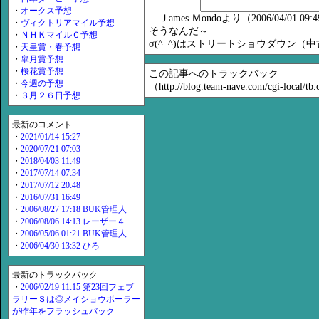
・
オークス予想
Ｊames Ｍondoより（2006/04/01 09:
・
ヴィクトリアマイル予想
そうなんだ～
・
ＮＨＫマイルＣ予想
σ(^_^)はストリートショウダウン（中
・
天皇賞・春予想
・
皐月賞予想
・
桜花賞予想
この記事へのトラックバック
・
今週の予想
（http://blog.team-nave.com/cgi-local/t
・
３月２６日予想
最新のコメント
・
2021/01/14 15:27
・
2020/07/21 07:03
・
2018/04/03 11:49
・
2017/07/14 07:34
・
2017/07/12 20:48
・
2016/07/31 16:49
・
2006/08/27 17:18 BUK管理人
・
2006/08/06 14:13 レーザー４
・
2006/05/06 01:21 BUK管理人
・
2006/04/30 13:32 ひろ
最新のトラックバック
・
2006/02/19 11:15 第23回フェブ
ラリーＳは◎メイショウボーラー
が昨年をフラッシュバック