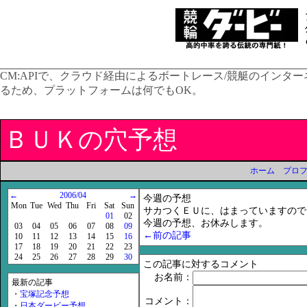
CM:
APIで、クラウド経由によるボートレース/競艇のインター
るため、プラットフォームは何でもOK。
ＢＵＫの穴予想
ホーム
プロ
←
2006/04
→
今週の予想
Mon
Tue
Wed
Thu
Fri
Sat
Sun
サカつくＥＵに、はまっていますので
01
02
今週の予想、お休みします。
03
04
05
06
07
08
09
←前の記事
10
11
12
13
14
15
16
17
18
19
20
21
22
23
24
25
26
27
28
29
30
この記事に対するコメント
お名前：
最新の記事
・
宝塚記念予想
コメント：
・
日本ダービー予想