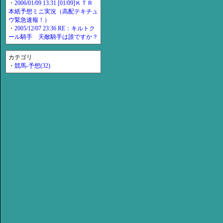
・
2006/01/09 13:31 [01/09]ＫＴＲ
本紙予想ミニ実況（高配テキチュ
ウ緊急速報！）
・
2005/12/07 23:36 RE：キルトク
ール騎手 天敵騎手は誰ですか？
カテゴリ
・
競馬-予想(32)