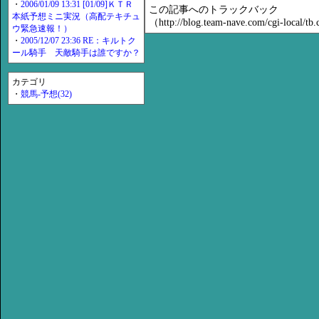
・
2006/01/09 13:31 [01/09]ＫＴＲ
この記事へのトラックバック
本紙予想ミニ実況（高配テキチュ
（http://blog.team-nave.com/cgi-local/t
ウ緊急速報！）
・
2005/12/07 23:36 RE：キルトク
ール騎手 天敵騎手は誰ですか？
カテゴリ
・
競馬-予想(32)