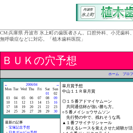
CM:
兵庫県 丹波市 氷上町の歯医者さん。口腔外科、小児歯
無呼吸症などに対応。「植木歯科医院」
ＢＵＫの穴予想
ホーム
プロ
←
2006/04
→
皐月賞予想
Mon
Tue
Wed
Thu
Fri
Sat
Sun
中山１１Ｒ皐月賞
01
02
03
04
05
06
07
08
09
◎１５番アドマイヤムーン
10
11
12
13
14
15
16
共同通信杯が強い勝ち方。
17
18
19
20
21
22
23
24
25
26
27
28
29
30
○５番メイショウサムソン
先行勢の中で、残れそうな馬
最新の記事
▲１番フサイチリシャール
・
宝塚記念予想
抑えるレースを覚えさせた経験が活
・
日本ダービー予想