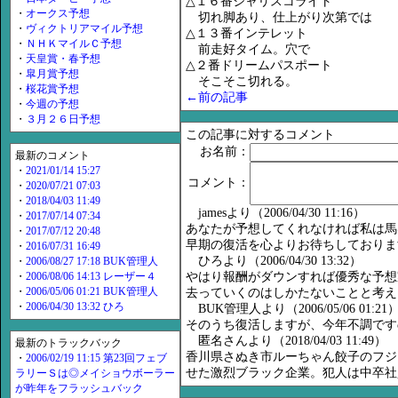
△１６番ジャリスコライト
・
オークス予想
切れ脚あり、仕上がり次第では
・
ヴィクトリアマイル予想
△１３番インテレット
・
ＮＨＫマイルＣ予想
前走好タイム。穴で
・
天皇賞・春予想
△２番ドリームパスポート
・
皐月賞予想
そこそこ切れる。
・
桜花賞予想
←前の記事
・
今週の予想
・
３月２６日予想
この記事に対するコメント
お名前：
最新のコメント
・
2021/01/14 15:27
コメント：
・
2020/07/21 07:03
・
2018/04/03 11:49
jamesより（2006/04/30 11:16）
・
2017/07/14 07:34
あなたが予想してくれなければ私は馬
・
2017/07/12 20:48
早期の復活を心よりお待ちしておりま
・
2016/07/31 16:49
ひろより（2006/04/30 13:32）
・
2006/08/27 17:18 BUK管理人
・
2006/08/06 14:13 レーザー４
やはり報酬がダウンすれば優秀な予想
・
2006/05/06 01:21 BUK管理人
去っていくのはしかたないことと考え
・
2006/04/30 13:32 ひろ
BUK管理人より（2006/05/06 01:21
そのうち復活しますが、今年不調です
匿名さんより（2018/04/03 11:49）
最新のトラックバック
香川県さぬき市ルーちゃん餃子のフジ
・
2006/02/19 11:15 第23回フェブ
せた激烈ブラック企業。犯人は中卒社
ラリーＳは◎メイショウボーラー
が昨年をフラッシュバック