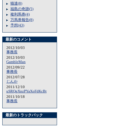
猫達(8)
福島の奇跡(5)
複利馬券(4)
万馬券報告(8)
予想(43)
最新のコメント
2012/10/03
事務長
2012/10/03
GambleMan
2012/09/22
事務長
2012/07/28
じんか
2011/12/10
uSRQgXnzPYaXoFdKcBt
2011/10/18
事務長
最新のトラックバック