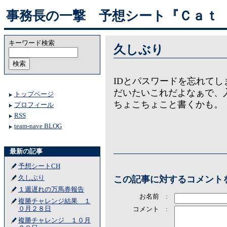
事務長の一撃 予想シート『Ｃａｔ
キーワード検索
久しぶり
IDとパスワードを忘れてし
だいたいこれだよなぁで、
トップページ
ちょこちょこと書くかも。
プロフィール
RSS
team-nave BLOG
最新の記事
予想シートCH
この記事に対するコメント
久しぶり
１週遅れの万馬券報告
お名前 :
複勝チャレンジ結果 １
０月２８日
コメント :
複勝チャレンジ １０月