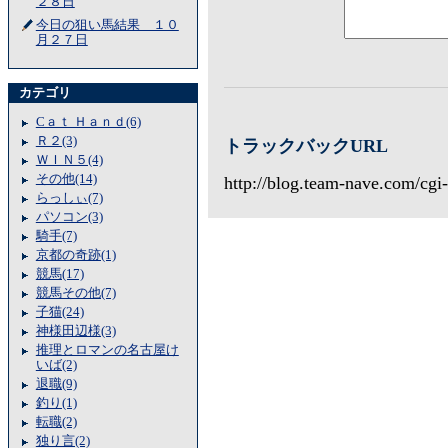
２８日
今日の狙い馬結果 １０
月２７日
カテゴリ
Cａｔ Ｈａｎｄ(6)
Ｒ２(3)
トラックバックURL
ＷＩＮ５(4)
その他(14)
http://blog.team-nave.com/cgi
らっしぃ(7)
パソコン(3)
騎手(7)
京都の奇跡(1)
競馬(17)
競馬その他(7)
子猫(24)
神様田辺様(3)
推理とロマンの名古屋け
いば(2)
退職(9)
釣り(1)
転職(2)
独り言(2)