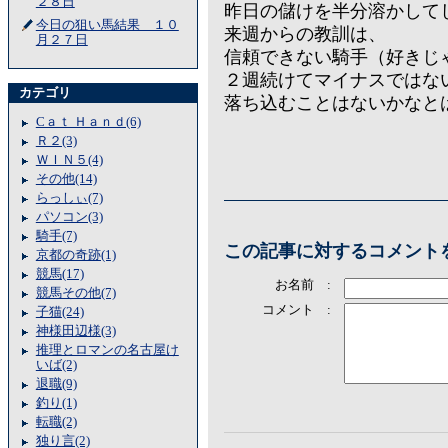
２８日
昨日の儲けを半分溶かして
今日の狙い馬結果 １０
来週からの教訓は、
月２７日
信頼できない騎手（好きじ
２週続けてマイナスではな
カテゴリ
落ち込むことはないかなと
Cａｔ Ｈａｎｄ(6)
Ｒ２(3)
ＷＩＮ５(4)
その他(14)
らっしぃ(7)
パソコン(3)
騎手(7)
この記事に対するコメント
京都の奇跡(1)
競馬(17)
お名前 :
競馬その他(7)
コメント :
子猫(24)
神様田辺様(3)
推理とロマンの名古屋け
いば(2)
退職(9)
釣り(1)
転職(2)
独り言(2)