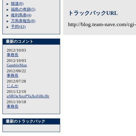
猫達(8)
福島の奇跡(5)
トラックバックURL
複利馬券(4)
万馬券報告(8)
http://blog.team-nave.com/cgi
予想(43)
最新のコメント
2012/10/03
事務長
2012/10/03
GambleMan
2012/09/22
事務長
2012/07/28
じんか
2011/12/10
uSRQgXnzPYaXoFdKcBt
2011/10/18
事務長
最新のトラックバック