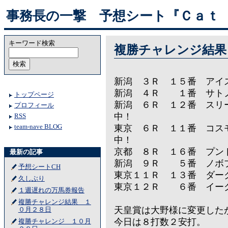
事務長の一撃 予想シート『Ｃａｔ
キーワード検索
複勝チャレンジ結果
新潟 ３Ｒ １５番 ア
新潟 ４Ｒ １番 
トップページ
新潟 ６Ｒ １２番 ス
プロフィール
中！
RSS
東京 ６Ｒ １１番 コス
team-nave BLOG
中！
京都 ８Ｒ １６番
最新の記事
新潟 ９Ｒ ５番 ノ
予想シートCH
東京１１Ｒ １３番
久しぶり
東京１２Ｒ ６番 
１週遅れの万馬券報告
複勝チャレンジ結果 １
天皇賞は大野様に変更した
０月２８日
今日は８打数２安打。
複勝チャレンジ １０月