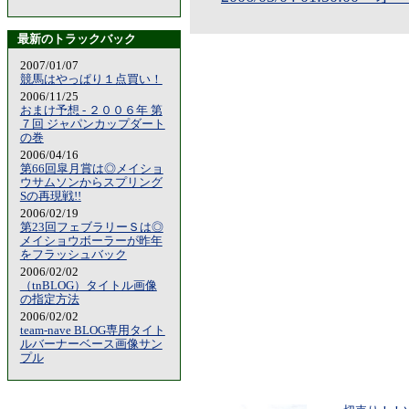
最新のトラックバック
2007/01/07
競馬はやっぱり１点買い！
2006/11/25
おまけ予想 - ２００６年 第
７回 ジャパンカップダート
の巻
2006/04/16
第66回皐月賞は◎メイショ
ウサムソンからスプリング
Sの再現戦!!
2006/02/19
第23回フェブラリーＳは◎
メイショウボーラーが昨年
をフラッシュバック
2006/02/02
（tnBLOG）タイトル画像
の指定方法
2006/02/02
team-nave BLOG専用タイト
ルバーナーベース画像サン
プル