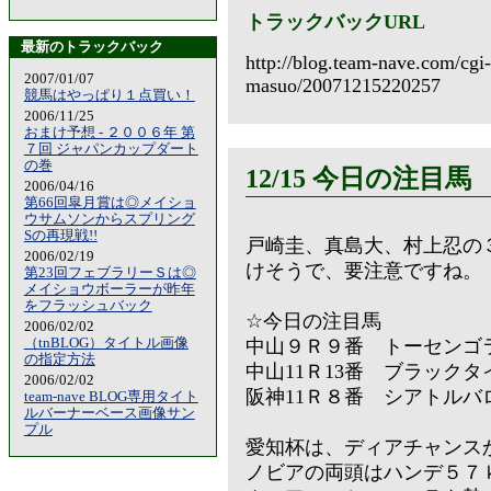
トラックバックURL
最新のトラックバック
http://blog.team-nave.com/cgi-l
2007/01/07
masuo/20071215220257
競馬はやっぱり１点買い！
2006/11/25
おまけ予想 - ２００６年 第
７回 ジャパンカップダート
の巻
12/15 今日の注目馬
2006/04/16
第66回皐月賞は◎メイショ
ウサムソンからスプリング
Sの再現戦!!
戸崎圭、真島大、村上忍の
2006/02/19
けそうで、要注意ですね。
第23回フェブラリーＳは◎
メイショウボーラーが昨年
をフラッシュバック
☆今日の注目馬
2006/02/02
（tnBLOG）タイトル画像
中山９Ｒ９番 トーセンゴ
の指定方法
中山11Ｒ13番 ブラックタ
2006/02/02
阪神11Ｒ８番 シアトルバ
team-nave BLOG専用タイト
ルバーナーベース画像サン
プル
愛知杯は、ディアチャンス
ノビアの両頭はハンデ５７