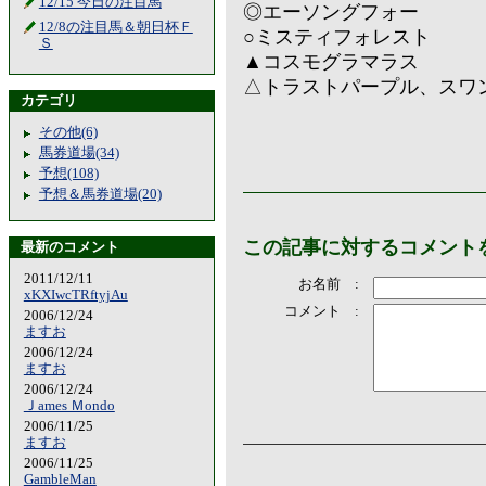
12/15 今日の注目馬
◎エーソングフォー
12/8の注目馬＆朝日杯Ｆ
○ミスティフォレスト
Ｓ
▲コスモグラマラス
△トラストパープル、スワ
カテゴリ
その他(6)
馬券道場(34)
予想(108)
予想＆馬券道場(20)
この記事に対するコメント
最新のコメント
2011/12/11
お名前 :
xKXIwcTRftyjAu
コメント :
2006/12/24
ますお
2006/12/24
ますお
2006/12/24
Ｊames Ｍondo
2006/11/25
ますお
2006/11/25
GambleMan