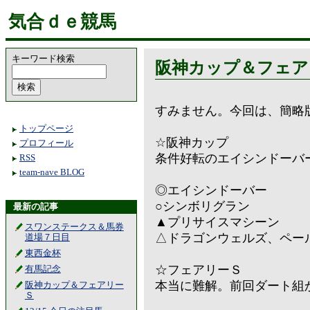
気合ｄｅ競馬
キーワード検索
阪神カップ＆フェア
すみません。今回は、簡略
トップページ
☆阪神カップ
プロフィール
条件好転のエイシンドーバ
RSS
team-nave BLOG
◎エイシンドーバー
○シンボリグラン
最新の記事
▲プリサイスマシーン
スワンステークス＆馬券
△ドラゴンウェルズ、ペー
道場７日目
東西金杯
☆フェアリーＳ
有馬記念
本当に難解。前回ダート組
阪神カップ＆フェアリー
Ｓ