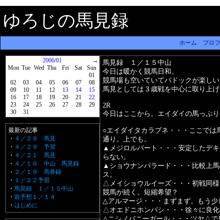
ゆろじの馬見録
ホーム
プロ
2006/01
→
馬見録 １／１５中山
Mon
Tue
Wed
Thu
Fri
Sat
Sun
今日は暖かく競馬日和。
01
競馬場も空いていてパドックが楽しい
02
03
04
05
06
07
08
馬見としては３歳戦を中心に取り上げ
09
10
11
12
13
14
15
16
17
18
19
20
21
22
23
24
25
26
27
28
29
2R
30
31
今日はここから。エイダイの馬っぷり
最新の記事
○エイダイタカラブネ・・・ここでは
・
４／２９ 馬見
通り。上でも。
・
４／２９ 予習
▲メジロルバート・・・安定したデキ
・
４／２１ 馬見
らない。
・
４／１６ 中山 馬見録
▲ショウナンバラード・・・比較上馬
・
２／１９ 馬券録
ス。
・
１／２２予習
△メイショウルイーズ・・・初戦同様
・
馬見録 １／１５中山
競馬が続く。短縮希望？
・
前予想１／１４
△アルマージ・・・まずまず。もう少
・
はじめに
△オエドニホンバシ・・・徐々に良化
△ニシノバニーガール・・・ツヤ△で