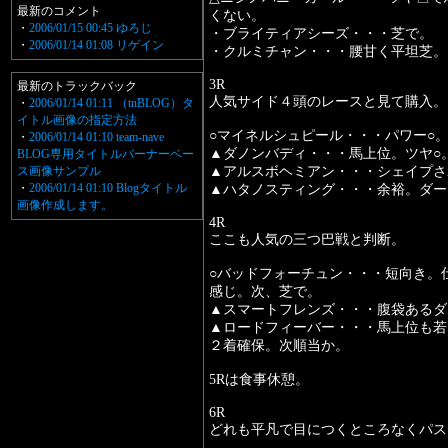
最新のコメント
くない。
・
2006/01/15 00:45 ゆろじ
・ブライティアシーズ・・・芝で。
・
2006/01/14 01:08 リゲイン
・クルミチャン・・・腰甘く平坦芝。
3R
最新のトラックバック
人気サイド４頭のレースと見て購入。
・
2006/01/14 01:11 （tnBLOG）タ
イトル画像の指定方法
○マイネルシュピール・・・パワー○
・
2006/01/14 01:10 team-nave
▲ダノンバディ・・・馬上位。ツヤ○
BLOG専用タイトルバーナーベー
ス画像サンプル
▲アルスボヘミアン・・・シェイプさ
・
2006/01/14 01:10 Blogタイトル
▲ハタノスティング・・・余裕。ダー
画像作成します。
4R
ここも人気の三つ巴戦と判断。
○バッドフォーチュン・・・短向き。
感じ。次、芝で。
▲スマートフレンズ・・・腹袋あるダ
▲ロードフィーバー・・・馬上位も若
２着確保。次順当か。
5Rは食事休憩。
6R
どれも平凡で目につくところなくパス