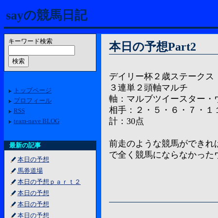
sayの競馬日記
キーワード検索
本日の予想Part2
デイリー杯２歳ステークス
３連単２頭軸マルチ
トップページ
軸：マルブツイースター・
プロフィール
相手：２・５・６・７・１
RSS
計：30点
team-nave BLOG
前走のような競馬ができれ
最新の記事
で全く競馬にならなかった
本日の予想
馬券道場
本日の予想ｐａｒｔ２
本日の予想
本日の予想
本日の予想