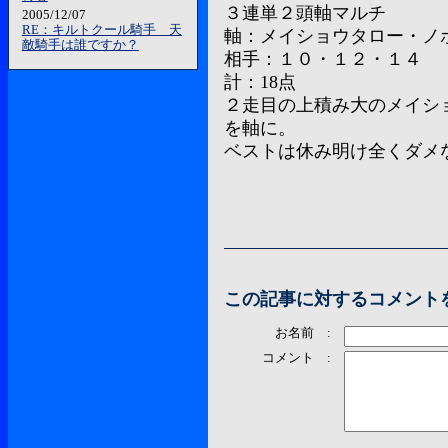
３連単２頭軸マルチ
2005/12/07
RE：キルトクール騎手 天
軸：メイショウタロー・ノ
敵騎手は誰ですか？
相手：１０・１２・１４
計：18点
２走目の上積み大のメイシ
を軸に。
ベストは休み明け全くダメ
この記事に対するコメント
お名前 :
コメント :