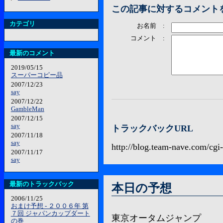
この記事に対するコメント
カテゴリ
お名前 :
コメント :
最新のコメント
2019/05/15
スーパーコピー品
2007/12/23
say
2007/12/22
GambleMan
2007/12/15
say
トラックバックURL
2007/11/18
say
http://blog.team-nave.com/cgi
2007/11/17
say
最新のトラックバック
本日の予想
2006/11/25
おまけ予想 - ２００６年 第
７回 ジャパンカップダート
東京オータムジャンプ
の巻