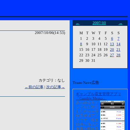
←
2007/10
→
2007/10/06(14:53)
M
T
W
T
F
S
S
1
2
3
4
5
6
7
8
9
10
11
12
13
14
15
16
17
18
19
20
21
22
23
24
25
26
27
28
29
30
31
カテゴリ：なし
Team-Nave広告
←前の記事
|
次の記事→
ギャンブル収支管理アプリ
「Gamble Memo」
あらゆるギャ
ンブルに対応
したiPhone用
収支管理アプ
リです。収支
以外に当日の
食事や服装等