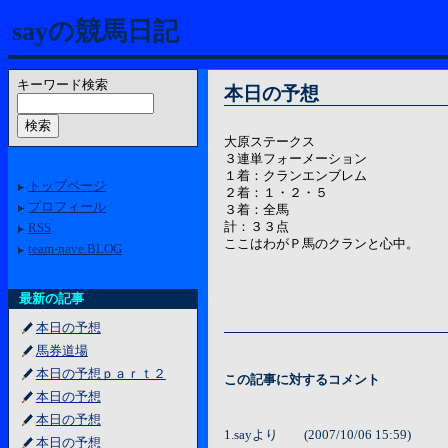
sayの競馬日記
キーワード検索
本日の予想
大原ステークス
３連単フォーメーション
１着：クランエンブレム
トップページ
２着：１・２・５
プロフィール
３着：全馬
計：３３点
RSS
ここはわがＰ馬のクランと心中。
team-nave BLOG
最新の記事
本日の予想
馬券道場
本日の予想ｐａｒｔ２
この記事に対するコメント
本日の予想
本日の予想
1.sayより (2007/10/06 15:59)
本日の予想