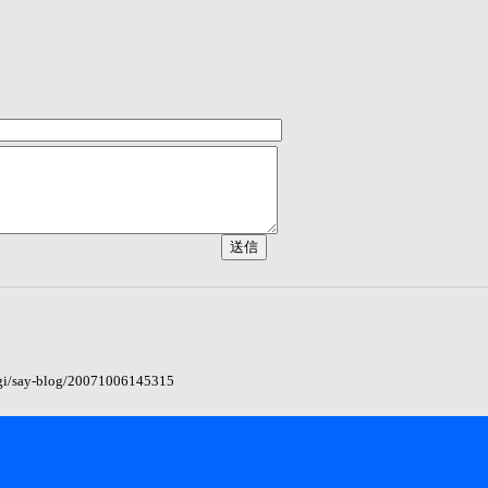
.cgi/say-blog/20071006145315