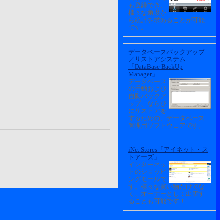
も登録でき、
様々な角度か
ら統計を求めることが可能
です。
データベースバックアップ
／リストアシステム
「DataBase BackUp
Manager」
データベース
の手動および
自動バックア
ップ、ならび
にリストアを
するための、データベース
管理用ソフトウェアです。
iNet Stores「アイネット・ス
トアーズ」
インターネッ
トのショッピ
ングモールで
す。様々な買い物だけでな
く、オーナーとして出店す
ることも可能です！