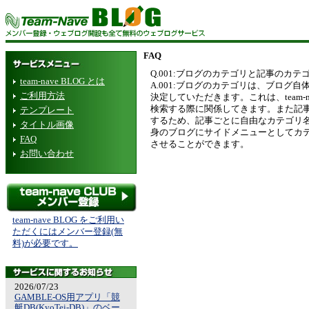
FAQ
Q.001:ブログのカテゴリと記事のカ
team-nave BLOG とは
A.001:ブログのカテゴリは、ブログ
ご利用方法
決定していただきます。これは、team-
検索する際に関係してきます。また記
テンプレート
するため、記事ごとに自由なカテゴリ
タイトル画像
身のブログにサイドメニューとしてカ
FAQ
させることができます。
お問い合わせ
team-nave BLOG をご利用い
ただくにはメンバー登録(無
料)が必要です。
2026/07/23
GAMBLE-OS用アプリ「競
艇DB(KyoTei-DB)」のベー