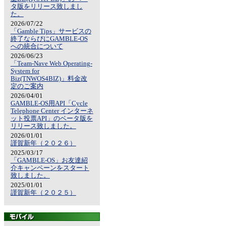
タ版をリリース致しまし
た。
2026/07/22
「Gamble Tips」サービスの
終了ならびにGAMBLE-OS
への統合について
2026/06/23
「Team-Nave Web Operating-
System for
Biz(TNWOS4BIZ)」料金改
定のご案内
2026/04/01
GAMBLE-OS用API「Cycle
Telephone Center インターネ
ット投票API」のベータ版を
リリース致しました。
2026/01/01
謹賀新年（２０２６）
2025/03/17
「GAMBLE-OS」お友達紹
介キャンペーンをスタート
致しました。
2025/01/01
謹賀新年（２０２５）