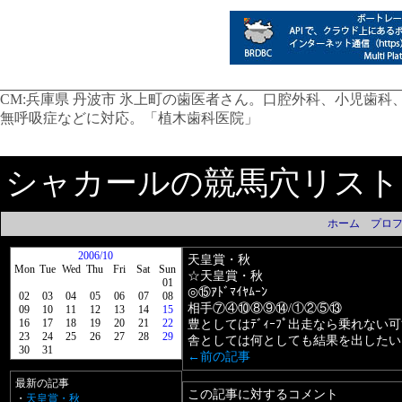
CM:
兵庫県 丹波市 氷上町の歯医者さん。口腔外科、小児歯
無呼吸症などに対応。「植木歯科医院」
シャカールの競馬穴リスト
ホーム
プロ
2006/10
天皇賞・秋
Mon
Tue
Wed
Thu
Fri
Sat
Sun
☆天皇賞・秋
01
◎⑮ｱﾄﾞﾏｲﾔﾑｰﾝ
02
03
04
05
06
07
08
相手⑦④⑩⑧⑨⑭/①②⑤⑬
09
10
11
12
13
14
15
16
17
18
19
20
21
22
豊としてはﾃﾞｨｰﾌﾟ出走なら乗れない可
23
24
25
26
27
28
29
舎としては何としても結果を出したい
30
31
←前の記事
最新の記事
この記事に対するコメント
・
天皇賞・秋