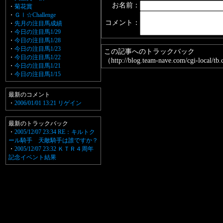
お名前：
・
菊花賞
・
ＧⅠ☆Challenge
コメント：
・
先月の注目馬成績
・
今日の注目馬1/29
・
今日の注目馬1/28
・
今日の注目馬1/23
この記事へのトラックバック
・
今日の注目馬1/22
（http://blog.team-nave.com/cgi-local/
・
今日の注目馬1/21
・
今日の注目馬1/15
最新のコメント
・
2006/01/01 13:21 リゲイン
最新のトラックバック
・
2005/12/07 23:34 RE：キルトク
ール騎手 天敵騎手は誰ですか？
・
2005/12/07 23:32 ＫＴＲ４周年
記念イベント結果