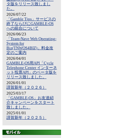
タ版をリリース致しまし
た。
2026/07/22
「Gamble Tips」サービスの
終了ならびにGAMBLE-OS
への統合について
2026/06/23
「Team-Nave Web Operating-
System for
Biz(TNWOS4BIZ)」料金改
定のご案内
2026/04/01
GAMBLE-OS用API「Cycle
Telephone Center インターネ
ット投票API」のベータ版を
リリース致しました。
2026/01/01
謹賀新年（２０２６）
2025/03/17
「GAMBLE-OS」お友達紹
介キャンペーンをスタート
致しました。
2025/01/01
謹賀新年（２０２５）