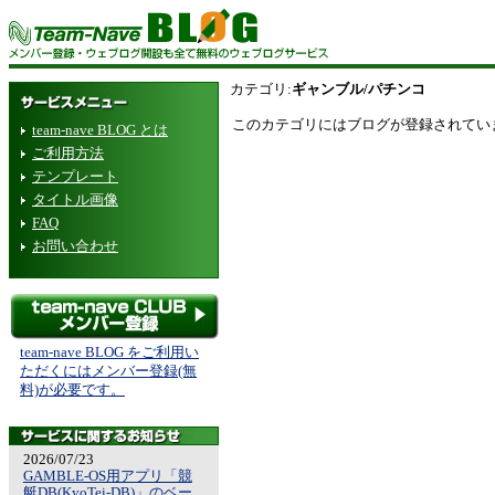
カテゴリ:
ギャンブル/パチンコ
このカテゴリにはブログが登録されてい
team-nave BLOG とは
ご利用方法
テンプレート
タイトル画像
FAQ
お問い合わせ
team-nave BLOG をご利用い
ただくにはメンバー登録(無
料)が必要です。
2026/07/23
GAMBLE-OS用アプリ「競
艇DB(KyoTei-DB)」のベー