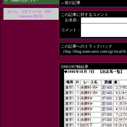
手 天敵騎手は誰ですか？
←前の記事
ホーム
プロフィール
RSS
この記事に対するコメント
team-nave BLOG
お名前：
コメント：
この記事へのトラックバック
（http://blog.team-nave.com/cgi-local/
20061007軸結果