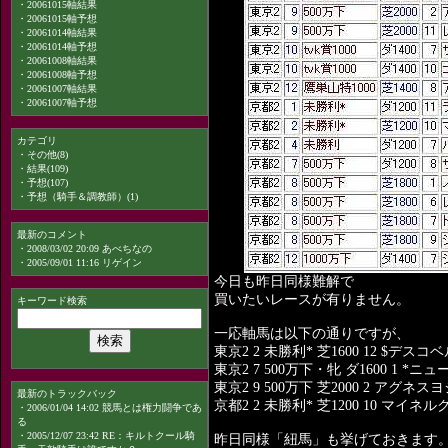
・
20061015軸結果
・
20061015軸予想
・
20061014軸結果
・
20061014軸予想
・
20061008軸結果
・
20061008軸予想
・
20061007軸結果
・
20061007軸予想
カテゴリ
・
その他(8)
・
結果(109)
・
予想(107)
・
予想（騎手＆調教師）(1)
最新のコメント
・
2008/03/02 20:09 あべちなの
・
2005/09/01 11:16 リゲイン
今日も昨日同様難解で
買いたいレースが有りません。
キーワード検索
一応軸馬は以下の通りですが、
東京2 2 未勝利* 芝1600 12 $
東京2 7 500万下・牝 ダ1600 1 
東京2 9 500万下 芝2000 2 アグネ
最新のトラックバック
京都2 2 未勝利* 芝1200 10 マイネ
・
2006/01/04 14:02 競馬とは権力闘争であ
る
・
2005/12/07 23:42 RE：キルトクール騎
昨日同様「紐馬」も挙げておきます