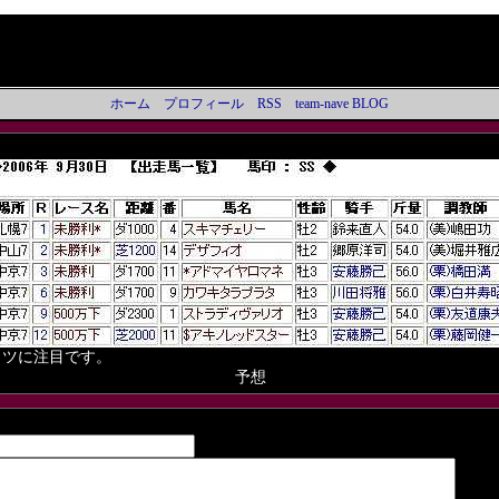
ホーム
プロフィール
RSS
team-nave BLOG
カツに注目です。
予想
ト