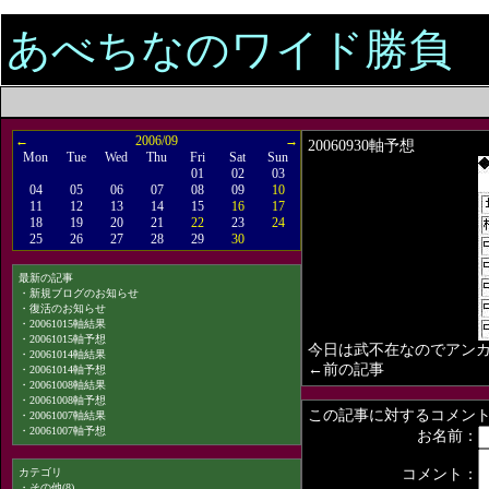
あべちなのワイド勝負
←
2006/09
→
20060930軸予想
Mon
Tue
Wed
Thu
Fri
Sat
Sun
01
02
03
04
05
06
07
08
09
10
11
12
13
14
15
16
17
18
19
20
21
22
23
24
25
26
27
28
29
30
最新の記事
・
新規ブログのお知らせ
・
復活のお知らせ
・
20061015軸結果
・
20061015軸予想
今日は武不在なのでアン
・
20061014軸結果
←前の記事
・
20061014軸予想
・
20061008軸結果
・
20061008軸予想
この記事に対するコメン
・
20061007軸結果
・
20061007軸予想
お名前：
カテゴリ
コメント：
・
その他(8)