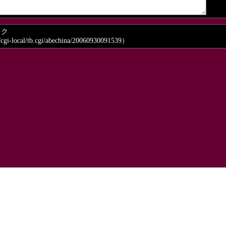
ック
/cgi-local/tb.cgi/abechina/20060930091539）
）