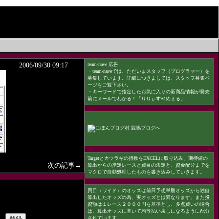
2006/09/30 09:17
team-nave 広告
・team-naveでは、ただいまスタッフ（プログラマー）を
募集しています。詳細につきましては、
スタッフ募集ペ
ージ
をご覧下さい。
・
キーワードで指定したお気に入りの新商品情報が発売
前にメールでわかる！「りりぃす＠めぇる」
Targetとカツラギの指数をEXCELに取り込み、期待値の
次の記事→
算出からの指定レースと買目の決定と、資金配分までを
マクロで自動処理したものを書き込みしていきます。
買目（ワイド）のオッズは前日予想単勝オッズから独自
算出したオッズの為、実オッズとは異なります。また投
資額は１レース２０００円を基準とし、多点買いの場合
は、算出オッズに基いて均等払い戻しになるように配分
されています。