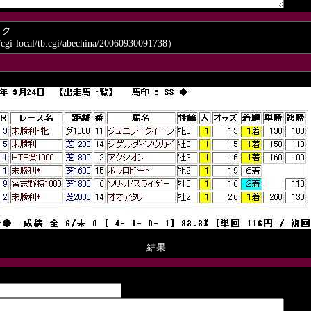
ック
/cgi-local/tb.cgi/abechina/20060930091738）
結果
ト