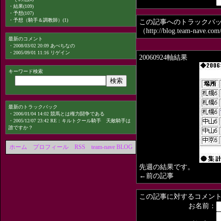
・
結果(109)
・
予想(107)
・
予想（騎手＆調教師）(1)
この記事へのトラックバ
（http://blog.team-nave.com
最新のコメント
・
2008/03/02 20:09 あべちなの
・
2005/09/01 11:16 リゲイン
20060924軸結果
キーワード検索
最新のトラックバック
・
2006/01/04 14:02 競馬とは権力闘争である
・
2005/12/07 23:42 RE：キルトクール騎手 天敵騎手は
誰ですか？
ホーム
プロフィール
RSS
team-nave BLOG
先週の結果です。
←前の記事
この記事に対するコメン
お名前：