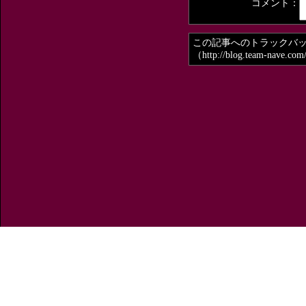
コメント：
この記事へのトラックバ
（http://blog.team-nave.com
スミチューブA 6×0.25ｍｍ （1ｍカット
黒色
¥63(税込)
電線屋さん