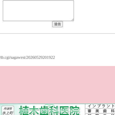
:
al/tb.cgi/sagawest/20260529201922