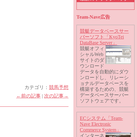
Team-Nave広告
競艇データベースサー
バーソフト「KyoTei
DataBase Server」
競艇オフィ
シャルWeb
サイトのダ
ウンロード
データを自動的にダウ
ンロードし、リレーシ
ョナルデータベースを
カテゴリ：
競馬予想
構築するための、競艇
データベースサーバー
←前の記事
|
次の記事→
ソフトウェアです。
ECシステム「Team-
Nave Electronic
Commerce System」
インターネ