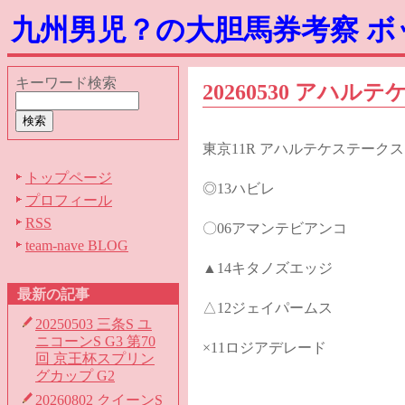
九州男児？の大胆馬券考察 
キーワード検索
20260530 アハルテ
東京11R アハルテケステークス
トップページ
◎13ハビレ
プロフィール
RSS
〇06アマンテビアンコ
team-nave BLOG
▲14キタノズエッジ
最新の記事
△12ジェイパームス
20250503 三条S ユ
ニコーンS G3 第70
×11ロジアデレード
回 京王杯スプリン
グカップ G2
20260802 クイーンS