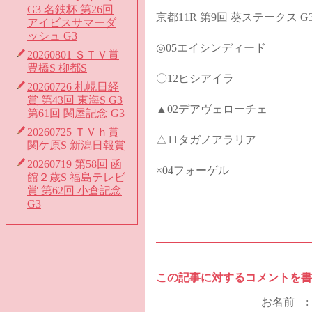
G3 名鉄杯 第26回
京都11R 第9回 葵ステークス G
アイビスサマーダ
ッシュ G3
◎05エイシンディード
20260801 ＳＴＶ賞
豊橋S 柳都S
〇12ヒシアイラ
20260726 札幌日経
賞 第43回 東海S G3
▲02デアヴェローチェ
第61回 関屋記念 G3
20260725 ＴＶｈ賞
△11タガノアラリア
関ケ原S 新潟日報賞
20260719 第58回 函
×04フォーゲル
館２歳S 福島テレビ
賞 第62回 小倉記念
G3
この記事に対するコメントを書
お名前 