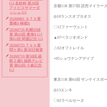
G3 名鉄杯 第26回
京都11R 第57回 読売マイラー
アイビスサマーダ
ッシュ G3
◎18ランスオブカオス
20260801 ＳＴＶ賞
豊橋S 柳都S
〇12ファーヴェント
20260726 札幌日経
賞 第43回 東海S G3
▲07ベラジオボンド
第61回 関屋記念 G3
20260725 ＴＶｈ賞
△02オフトレイル
関ケ原S 新潟日報賞
20260719 第58回 函
×05ショウナンアデイブ
館２歳S 福島テレビ
賞 第62回 小倉記念
G3
東京11R 第61回 サンケイス
◎13エンネ
〇02ラベルセーヌ