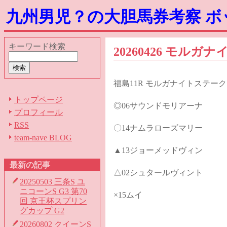
九州男児？の大胆馬券考察 
キーワード検索
20260426 モル
福島11R モルガナイトステー
トップページ
◎06サウンドモリアーナ
プロフィール
RSS
〇14ナムラローズマリー
team-nave BLOG
▲13ジョーメッドヴィン
最新の記事
△02シュタールヴィント
20250503 三条S ユ
ニコーンS G3 第70
×15ムイ
回 京王杯スプリン
グカップ G2
20260802 クイーンS