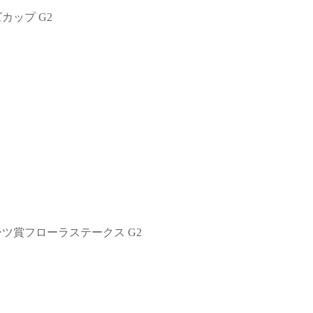
ズカップ G2
ポーツ賞フローラステークス G2