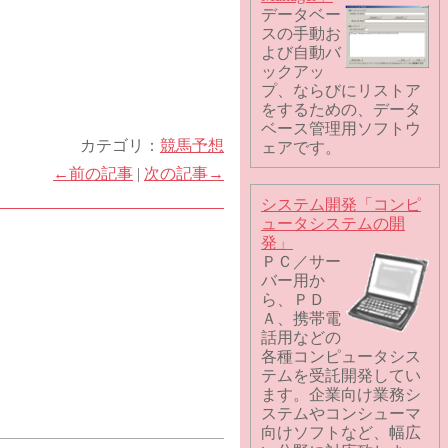
データベー
スの手動お
よび自動バ
ックアッ
プ、ならびにリストア
をするための、データ
ベース管理用ソフトウ
カテゴリ：
競馬予想
ェアです。
←前の記事
|
次の記事→
システム開発「コンピ
ュータシステムの開
発」
ＰＣ／サー
バー用か
ら、ＰＤ
Ａ、携帯電
話用などの
各種コンピュータシス
テムを受託開発してい
ます。企業向け業務シ
ステムやコンシューマ
向けソフトなど、幅広