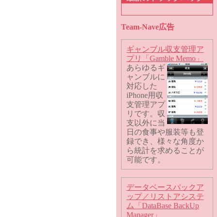
Team-Nave広告
ギャンブル収支管理ア
プリ「Gamble Memo」
あらゆるギ
ャンブルに
対応した
iPhone用収
支管理アプ
リです。収
支以外に当
日の食事や服装等も登
録でき、様々な角度か
ら統計を求めることが
可能です。
データベースバックア
ップ／リストアシステ
ム「DataBase BackUp
Manager」