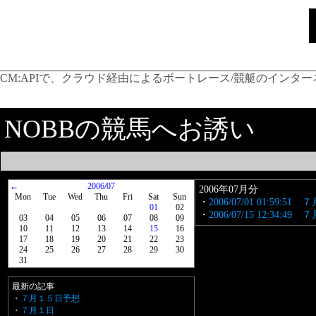
CM:
APIで、クラウド経由によるボートレース/競艇のインター
NOBBの競馬へお誘い
←
2006/07
2006年07月分
Mon
Tue
Wed
Thu
Fri
Sat
Sun
・
2006/07/01 01:59:51
01
02
・
2006/07/15 12:34:
03
04
05
06
07
08
09
10
11
12
13
14
15
16
17
18
19
20
21
22
23
24
25
26
27
28
29
30
31
最新の記事
・
７月１５日予想
・
７月１日