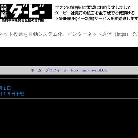
ネット投票を自動システム化。インターネット通信（https）
ホーム
プロフィール
RSS
team-nave BLOG
 ７月１日
49 ７月１５日予想