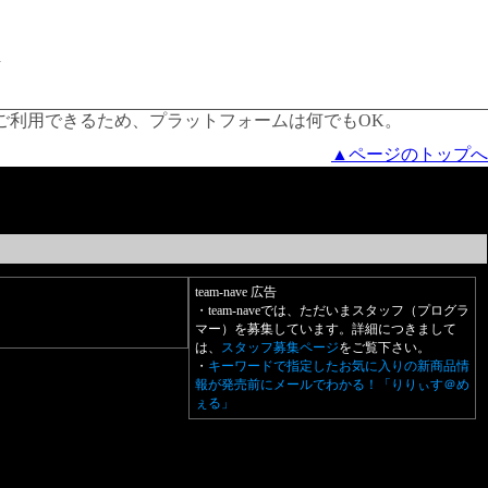
でご利用できるため、プラットフォームは何でもOK。
▲ページのトップへ
team-nave 広告
・team-naveでは、ただいまスタッフ（プログラ
マー）を募集しています。詳細につきまして
は、
スタッフ募集ページ
をご覧下さい。
・
キーワードで指定したお気に入りの新商品情
報が発売前にメールでわかる！「りりぃす＠め
ぇる」