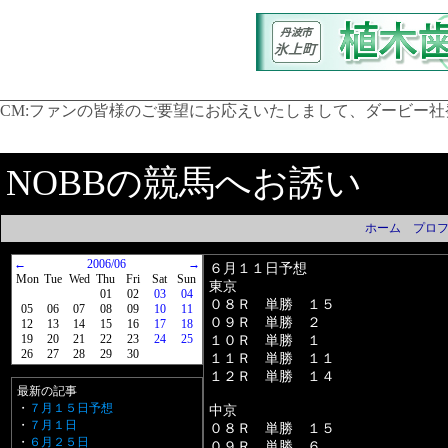
CM:
ファンの皆様のご要望にお応えいたしまして、ダービー社発行
NOBBの競馬へお誘い
ホーム
プロ
←
2006/06
→
６月１１日予想
Mon
Tue
Wed
Thu
Fri
Sat
Sun
東京
01
02
03
04
０８Ｒ 単勝 １５
05
06
07
08
09
10
11
０９Ｒ 単勝 ２
12
13
14
15
16
17
18
19
20
21
22
23
24
25
１０Ｒ 単勝 １
26
27
28
29
30
１１Ｒ 単勝 １１
１２Ｒ 単勝 １４
最新の記事
・
７月１５日予想
中京
・
７月１日
０８Ｒ 単勝 １５
・
６月２５日
０９Ｒ 単勝 ６