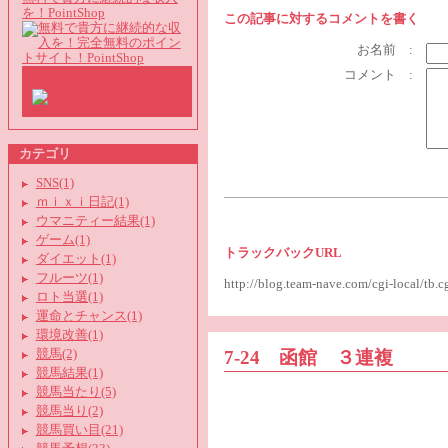
を！PointShop
この記事に対するコメントを書く
お名前 :
コメント :
カテゴリ
SNS(1)
ｍｉｘｉ日記(1)
ウマニティー結果(1)
ゲーム(1)
トラックバックURL
ダイエット(1)
フルーツ(1)
http://blog.team-nave.com/cgi-local/t
ロト当選(1)
運命とチャンス(1)
環境改善(1)
7-24 函館 ３連複
競馬(2)
競馬結果(1)
競馬当たり(5)
競馬当り(2)
競馬買い目(21)