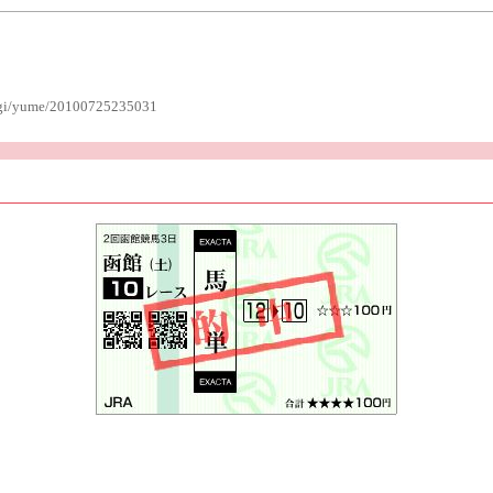
b.cgi/yume/20100725235031