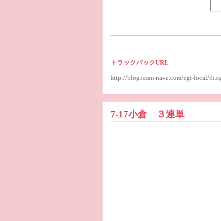
トラックバックURL
http://blog.team-nave.com/cgi-local/t
7-17小倉 ３連単