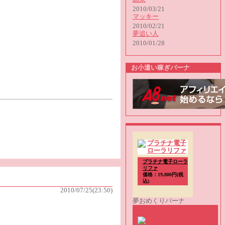
2010/03/21
マッキー
2010/02/21
夢追い人
2010/01/28
お小遣い稼ぎバーナ
プラチナ電子ローラ
リファ
価格：19,800円(税
込)
2010/07/25(23:50)
夢おめくりバーナ