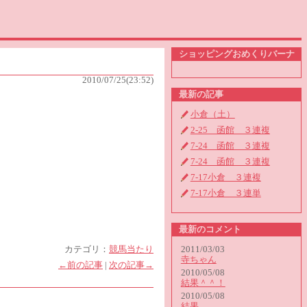
ショッピングおめくりバーナ
2010/07/25(23:52)
最新の記事
小倉（土）
2-25 函館 ３連複
7-24 函館 ３連複
7-24 函館 ３連複
7-17小倉 ３連複
7-17小倉 ３連単
最新のコメント
カテゴリ：
競馬当たり
2011/03/03
寺ちゃん
←前の記事
|
次の記事→
2010/05/08
結果＾＾！
2010/05/08
結果