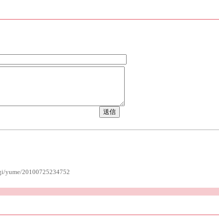
b.cgi/yume/20100725234752