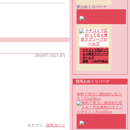
夢おめくりバーナ
クチコミで広がって
る☆東京ラブソープ
2010/07/25(23:47)
ガールズ
価格：1,680円(税込)
競馬おめくりバーナ
無料で貴方に継続的な収入
を！PointShop
カテゴリ：
競馬当たり