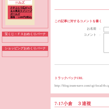
クチコミで広がって
る☆東京ラブソープ
ガールズ
価格：1,680円(税込)
この記事に対するコメントを書く
お名前 :
宝くじ・ＦＸおめくりバーナ
コメント :
ショッピングおめくりバーナ
トラックバックURL
http://blog.team-nave.com/cgi-local/t
7-17小倉 ３連複