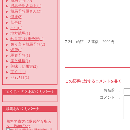
競馬予想(33)
競馬予想＆ロト(1)
競馬予想屋さん(2)
健康(2)
仕事(2)
占い(1)
地方競馬(1)
独り言+競馬予想(1)
7-24 函館 ３連複 2000円
独り言＋競馬予想(2)
燃費(1)
馬券予想(1)
美と健康(1)
美味しい果実(2)
宝くじ(1)
ｱﾌｨﾘｴｲﾄ(1)
この記事に対するコメントを書く
お名前 :
宝くじ・ＦＸおめくりバーナ
コメント :
競馬おめくりバーナ
無料で貴方に継続的な収入
を！PointShop