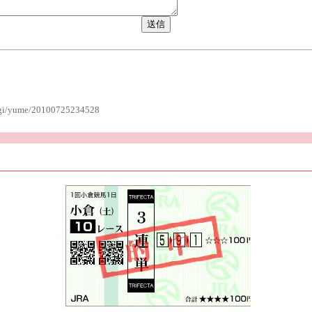
b.cgi/yume/20100725234528