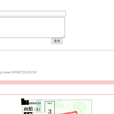
b.cgi/yume/20100725235218