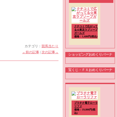
クチコミで広がって
る☆東京ラブソープ
ガールズ
価格：1,680円(税込)
カテゴリ：
競馬当たり
←前の記事
|
次の記事→
ショッピングおめくりバーナ
宝くじ・ＦＸおめくりバーナ
プラチナ電子ローラ
リファ
価格：19,800円(税
込)