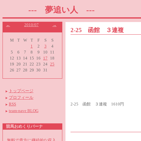
--- 夢追い人 ---
←
2010/07
→
2-25 函館 ３連複
M
T
W
T
F
S
S
1
2
3
4
5
6
7
8
9
10
11
12
13
14
15
16
17
18
19
20
21
22
23
24
25
26
27
28
29
30
31
トップページ
プロフィール
2-25 函館 ３連複 1610円
RSS
team-nave BLOG
競馬おめくりバーナ
無料で貴方に継続的な収入