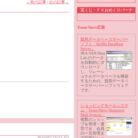
←前の記事
|
次の記事→
宝くじ・ＦＸおめくりバーナ
Team-Nave広告
競馬データベースサーバー
ソフト「KeiBa DataBase
Server」
JRA-VAN Data
Lab.のデータ
を自動的にダ
ウンロード
し、リレーシ
ョナルデータベースを構築
するための、競馬データベ
ースサーバーソフトウェア
です。
ショッピングモールシステ
ム「Team-Nave Shopping
Mall System」
複数のショッ
プを管理・運
営でき、会員
の一元管理ま
2010/07/25(23:45)
で可能なショ