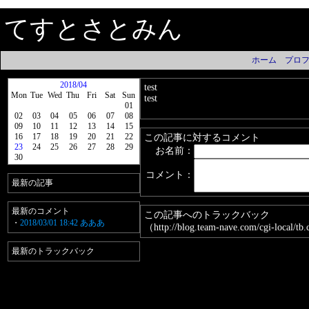
てすとさとみん
ホーム
プロ
2018/04
test
Mon
Tue
Wed
Thu
Fri
Sat
Sun
test
01
02
03
04
05
06
07
08
09
10
11
12
13
14
15
16
17
18
19
20
21
22
この記事に対するコメント
23
24
25
26
27
28
29
お名前：
30
コメント：
最新の記事
最新のコメント
この記事へのトラックバック
・
2018/03/01 18:42 あああ
（http://blog.team-nave.com/cgi-local/t
最新のトラックバック