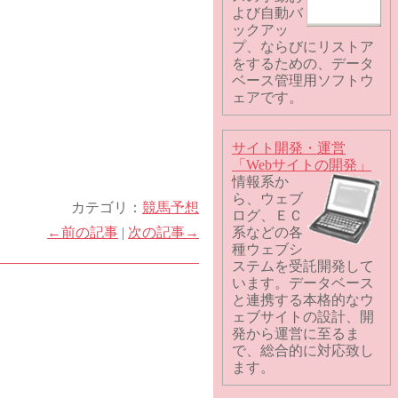
よび自動バ
ックアッ
プ、ならびにリストア
をするための、データ
ベース管理用ソフトウ
ェアです。
サイト開発・運営
「Webサイトの開発」
情報系か
ら、ウェブ
カテゴリ：
競馬予想
ログ、ＥＣ
←前の記事
|
次の記事→
系などの各
種ウェブシ
ステムを受託開発して
います。データベース
と連携する本格的なウ
ェブサイトの設計、開
発から運営に至るま
で、総合的に対応致し
ます。