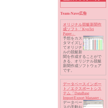
Team-Nave広告
オリジナル競艇新聞作
成ソフト「KyoTei
Paper」
予想をカス
タマイズし
てオリジナ
ルの競艇新
聞を作成することがで
きる、オリジナル競艇
新聞作成ソフトウェア
です。
データベースインポー
ト／エクスポートシス
テム「DataBase
Import/Export Manager」
データベー
スの手動お