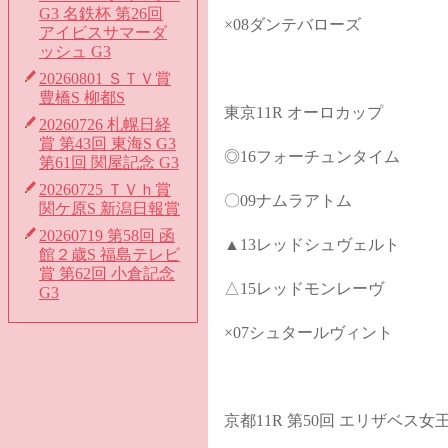
G3 名鉄杯 第26回
×08ダンテバローズ
アイビスサマーダ
ッシュ G3
20260801 ＳＴＶ賞
豊橋S 柳都S
東京11R オーロカップ
20260726 札幌日経
賞 第43回 東海S G3
◎16フォーチュンタイム
第61回 関屋記念 G3
20260725 ＴＶｈ賞
〇09ナムラアトム
関ケ原S 新潟日報賞
20260719 第58回 函
▲13レッドシュヴェルト
館２歳S 福島テレビ
賞 第62回 小倉記念
△15レッドモンレーヴ
G3
×07シュタールヴィント
京都11R 第50回 エリザベス女王