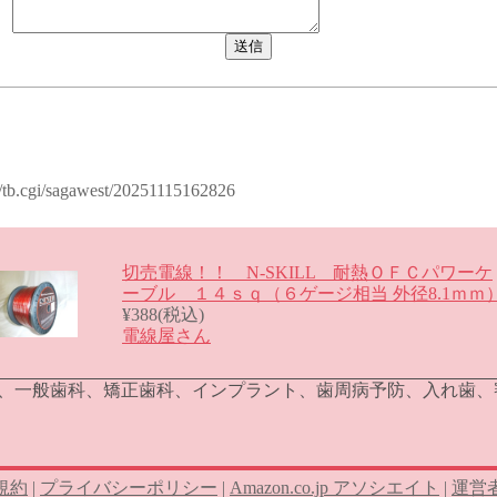
al/tb.cgi/sagawest/20251115162826
切売電線！！ N-SKILL 耐熱ＯＦＣパワーケ
ーブル １４ｓｑ（６ゲージ相当 外径8.1ｍｍ
¥388(税込)
電線屋さん
科、一般歯科、矯正歯科、インプラント、歯周病予防、入れ歯
規約
|
プライバシーポリシー
|
Amazon.co.jp アソシエイト
|
運営