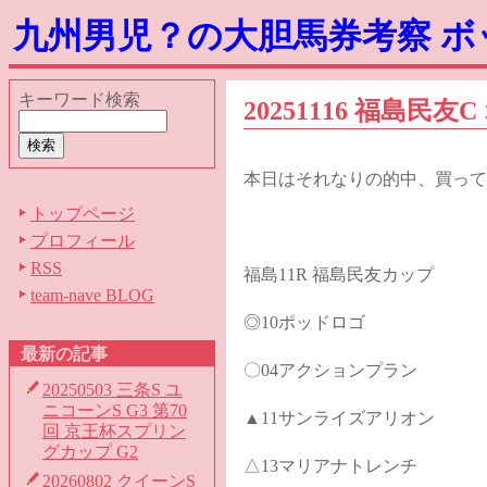
九州男児？の大胆馬券考察 
キーワード検索
20251116 福島民
本日はそれなりの的中、買って
トップページ
プロフィール
RSS
福島11R 福島民友カップ
team-nave BLOG
◎10ポッドロゴ
最新の記事
〇04アクションプラン
20250503 三条S ユ
ニコーンS G3 第70
▲11サンライズアリオン
回 京王杯スプリン
グカップ G2
△13マリアナトレンチ
20260802 クイーンS