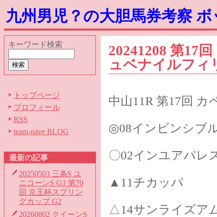
九州男児？の大胆馬券考察 
キーワード検索
20241208 第1
ュベナイルフィリ
トップページ
中山11R 第17回 
プロフィール
RSS
◎08インビンシブ
team-nave BLOG
〇02インユアパレ
最新の記事
20250503 三条S ユ
▲11チカッパ
ニコーンS G3 第70
回 京王杯スプリン
グカップ G2
△14サンライズア
20260802 クイーンS