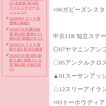
G3 名鉄杯 第26回
アイビスサマーダ
×06ガビーズシスタ
ッシュ G3
20260801 ＳＴＶ賞
豊橋S 柳都S
20260726 札幌日経
賞 第43回 東海S G3
中京11R 知立ステ
第61回 関屋記念 G3
20260725 ＴＶｈ賞
◎07ヤマニンアン
関ケ原S 新潟日報賞
20260719 第58回 函
館２歳S 福島テレビ
〇05アンクルクロ
賞 第62回 小倉記念
G3
▲01スーサンアッ
△12スリーアイラ
×03トーホウディ