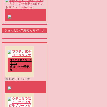
ショッピングおめくりバーナ
プラチナ電子ローラ
リファ
価格：19,800円(税
込)
夢おめくりバーナ