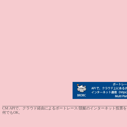
CM:
APIで、クラウド経由によるボートレース/競艇のインターネット投票を
何でもOK。