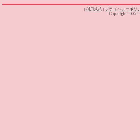
|
利用規約
|
プライバシーポリ
Copyright 2005-