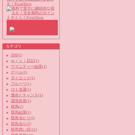
を！PointShop
カテゴリ
SNS(1)
ｍｉｘｉ日記(1)
ウマニティー結果(1)
ゲーム(1)
ダイエット(1)
フルーツ(1)
ロト当選(1)
運命とチャンス(1)
環境改善(1)
競馬(2)
競馬結果(1)
競馬当たり(5)
競馬当り(2)
競馬買い目(21)