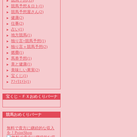
競馬予想(33)
競馬予想＆ロト(1)
競馬予想屋さん(2)
健康(2)
仕事(2)
占い(1)
地方競馬(1)
独り言+競馬予想(1)
独り言＋競馬予想(2)
燃費(1)
馬券予想(1)
美と健康(1)
美味しい果実(2)
宝くじ(1)
ｱﾌｨﾘｴｲﾄ(1)
宝くじ・ＦＸおめくりバーナ
競馬おめくりバーナ
無料で貴方に継続的な収入
を！PointShop