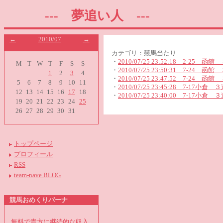
--- 夢追い人 ---
←
2010/07
→
カテゴリ：競馬当たり
・
2010/07/25 23:52:18 2-25 函
M
T
W
T
F
S
S
・
2010/07/25 23:50:31 7-24 函
1
2
3
4
・
2010/07/25 23:47:52 7-24 函
5
6
7
8
9
10
11
・
2010/07/25 23:45:28 7-17小倉 
12
13
14
15
16
17
18
・
2010/07/25 23:40:00 7-17小倉 
19
20
21
22
23
24
25
26
27
28
29
30
31
トップページ
プロフィール
RSS
team-nave BLOG
競馬おめくりバーナ
無料で貴方に継続的な収入