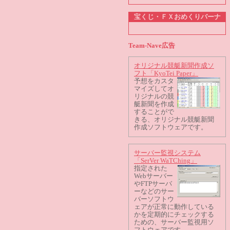
宝くじ・ＦＸおめくりバーナ
Team-Nave広告
オリジナル競艇新聞作成ソ
フト「KyoTei Paper」
予想をカスタ
マイズしてオ
リジナルの競
艇新聞を作成
することがで
きる、オリジナル競艇新聞
作成ソフトウェアです。
サーバー監視システム
「SerVer WaTChing」
指定された
Webサーバー
やFTPサーバ
ーなどのサー
バーソフトウ
ェアが正常に動作している
かを定期的にチェックする
ための、サーバー監視用ソ
フトウェアです。