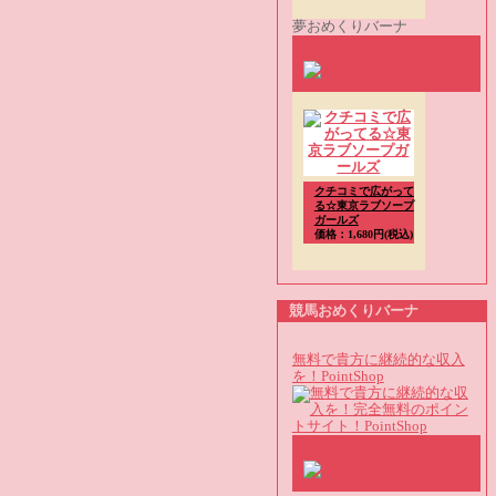
夢おめくりバーナ
クチコミで広がって
る☆東京ラブソープ
ガールズ
価格：1,680円(税込)
競馬おめくりバーナ
無料で貴方に継続的な収入
を！PointShop