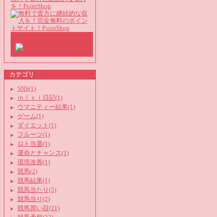
を！PointShop
カテゴリ
SNS(1)
ｍｉｘｉ日記(1)
ウマニティー結果(1)
ゲーム(1)
ダイエット(1)
フルーツ(1)
ロト当選(1)
運命とチャンス(1)
環境改善(1)
競馬(2)
競馬結果(1)
競馬当たり(5)
競馬当り(2)
競馬買い目(21)