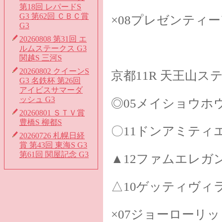
第18回 レパードS
G3 第62回 ＣＢＣ賞
×08プレゼンティ
G3
20260808 第31回 エ
ルムステークス G3
関越S 三河S
20260802 クイーンS
京都11R 天王山ス
G3 名鉄杯 第26回
アイビスサマーダ
ッシュ G3
◎05メイショウホ
20260801 ＳＴＶ賞
豊橋S 柳都S
〇11ドンアミティ
20260726 札幌日経
賞 第43回 東海S G3
第61回 関屋記念 G3
▲12ファムエレガ
△10ゲッティヴィ
×07ジョーローリッ