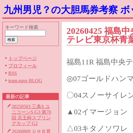
九州男児？の大胆馬券考察 
キーワード検索
20260425 福
テレビ東京杯青葉
トップページ
福島11R 福島中央
プロフィール
RSS
◎07ゴールドハン
team-nave BLOG
〇04スノーサイレ
最新の記事
20250503 三条S ユ
▲02イマージョン
ニコーンS G3 第70
回 京王杯スプリン
グカップ G2
△03キタノソワレ
20260809 ＵＨＢ賞