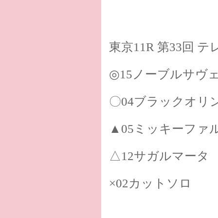
東京11R 第33回 
◎15ノーブルサヴ
〇04ブラックオリ
▲05ミッキーファ
△12サガルマータ
×02カットソロ