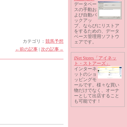
データベー
スの手動お
よび自動バ
ックアッ
プ、ならびにリストア
をするための、データ
ベース管理用ソフトウ
カテゴリ：
競馬予想
ェアです。
←前の記事
|
次の記事→
iNet Stores「アイネッ
ト・ストアーズ」
インターネ
ットのショ
ッピングモ
ールです。様々な買い
物だけでなく、オーナ
ーとして出店すること
も可能です！