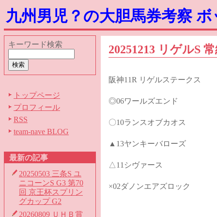
九州男児？の大胆馬券考察 
キーワード検索
20251213 リゲルS
阪神11R リゲルステークス
トップページ
◎06ワールズエンド
プロフィール
RSS
〇10ランスオブカオス
team-nave BLOG
▲13ヤンキーバローズ
最新の記事
△11シヴァース
20250503 三条S ユ
ニコーンS G3 第70
×02ダノンエアズロック
回 京王杯スプリン
グカップ G2
20260809 ＵＨＢ賞