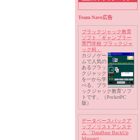
Team-Nave広告
ブラックジャック教育
ソフト「ギャンブラー
専門学校 ブラックジャ
ック科」
カジノゲー
ムで人気の
あるブラッ
クジャック
を一から学
べる、ブラ
ックジャック教育ソフ
トです。（PocketPC
版）
データベースバックア
ップ／リストアシステ
ム「DataBase BackUp
Manager」