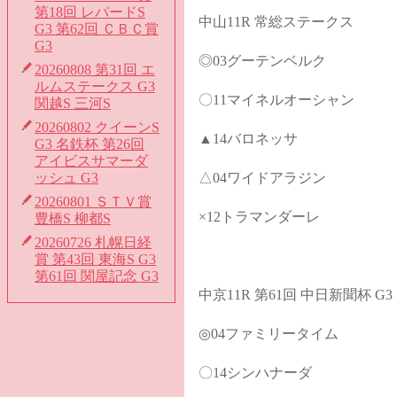
第18回 レパードS
中山11R 常総ステークス
G3 第62回 ＣＢＣ賞
G3
◎03グーテンベルク
20260808 第31回 エ
ルムステークス G3
〇11マイネルオーシャン
関越S 三河S
20260802 クイーンS
▲14バロネッサ
G3 名鉄杯 第26回
アイビスサマーダ
ッシュ G3
△04ワイドアラジン
20260801 ＳＴＶ賞
×12トラマンダーレ
豊橋S 柳都S
20260726 札幌日経
賞 第43回 東海S G3
第61回 関屋記念 G3
中京11R 第61回 中日新聞杯 G3
◎04ファミリータイム
〇14シンハナーダ