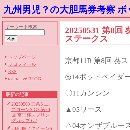
九州男児？の大胆馬券考察 
キーワード検索
20250531 第
ステークス
トップページ
京都11R 第8回 葵
プロフィール
RSS
◎14ポッドベイダ
team-nave BLOG
〇11カンシン
最新の記事
20250503 三条S ユ
▲05ワース
ニコーンS G3 第70
回 京王杯スプリン
グカップ G2
△04オンザブルー
20260802 クイーンS