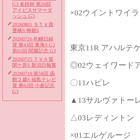
G3 名鉄杯 第26回
アイビスサマーダ
×02ウイントワイ
ッシュ G3
20260801 ＳＴＶ賞
豊橋S 柳都S
20260726 札幌日経
賞 第43回 東海S G3
東京11R アハルテ
第61回 関屋記念 G3
20260725 ＴＶｈ賞
◎02ウェイワード
関ケ原S 新潟日報賞
20260719 第58回 函
館２歳S 福島テレビ
〇11ハビレ
賞 第62回 小倉記念
G3
▲13サルヴァトー
△03レディントン
×01エルゲルージ