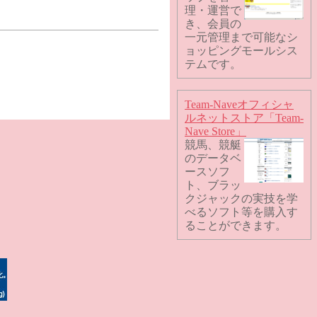
理・運営で
き、会員の
一元管理まで可能なシ
ョッピングモールシス
テムです。
Team-Naveオフィシャ
ルネットストア「Team-
Nave Store」
競馬、競艇
のデータベ
ースソフ
ト、ブラッ
クジャックの実技を学
べるソフト等を購入す
ることができます。