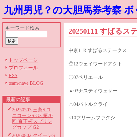
九州男児？の大胆馬券考察 
キーワード検索
20250111 すば
中京11R すばるステークス
トップページ
◎12ウェイワードアクト
プロフィール
RSS
〇07ペリエール
team-nave BLOG
▲03ナスティウェザー
最新の記事
△04バトルクライ
20250503 三条S ユ
ニコーンS G3 第70
×10フリームファクシ
回 京王杯スプリン
グカップ G2
20260802 クイーンS