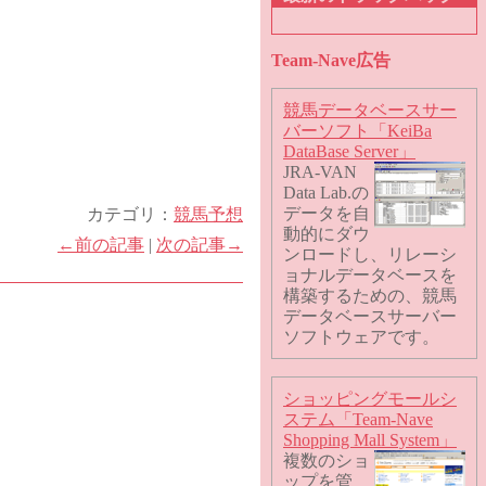
Team-Nave広告
競馬データベースサー
バーソフト「KeiBa
DataBase Server」
JRA-VAN
Data Lab.の
データを自
カテゴリ：
競馬予想
動的にダウ
←前の記事
|
次の記事→
ンロードし、リレーシ
ョナルデータベースを
構築するための、競馬
データベースサーバー
ソフトウェアです。
ショッピングモールシ
ステム「Team-Nave
Shopping Mall System」
複数のショ
ップを管