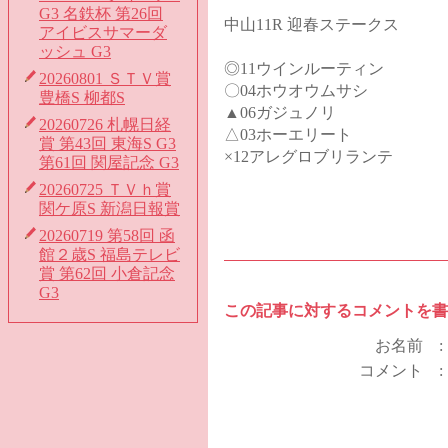
G3 名鉄杯 第26回
中山11R 迎春ステークス
アイビスサマーダ
ッシュ G3
◎11ウインルーティン
20260801 ＳＴＶ賞
〇04ホウオウムサシ
豊橋S 柳都S
▲06ガジュノリ
20260726 札幌日経
△03ホーエリート
賞 第43回 東海S G3
×12アレグロブリランテ
第61回 関屋記念 G3
20260725 ＴＶｈ賞
関ケ原S 新潟日報賞
20260719 第58回 函
館２歳S 福島テレビ
賞 第62回 小倉記念
G3
この記事に対するコメントを書
お名前 
コメント 