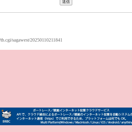
al/tb.cgi/sagawest/20250110211841