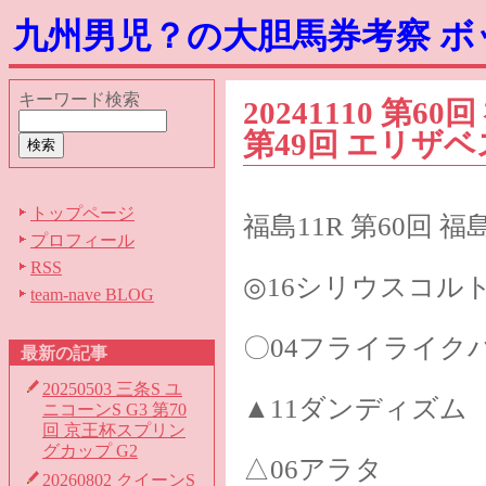
九州男児？の大胆馬券考察 
キーワード検索
20241110 第6
第49回 エリザベ
トップページ
福島11R 第60回 福
プロフィール
RSS
◎16シリウスコル
team-nave BLOG
〇04フライライク
最新の記事
20250503 三条S ユ
▲11ダンディズム
ニコーンS G3 第70
回 京王杯スプリン
グカップ G2
△06アラタ
20260802 クイーンS