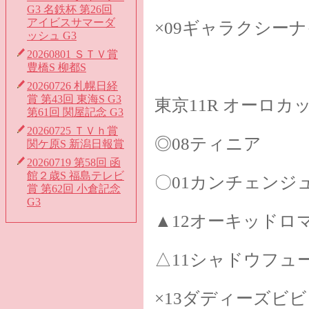
G3 名鉄杯 第26回
アイビスサマーダ
×09ギャラクシー
ッシュ G3
20260801 ＳＴＶ賞
豊橋S 柳都S
20260726 札幌日経
賞 第43回 東海S G3
東京11R オーロカ
第61回 関屋記念 G3
20260725 ＴＶｈ賞
◎08ティニア
関ケ原S 新潟日報賞
20260719 第58回 函
館２歳S 福島テレビ
〇01カンチェンジ
賞 第62回 小倉記念
G3
▲12オーキッドロ
△11シャドウフュ
×13ダディーズビ