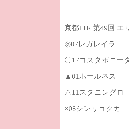
京都11R 第49回 
◎07レガレイラ
〇17コスタボニー
▲01ホールネス
△11スタニングロ
×08シンリョクカ