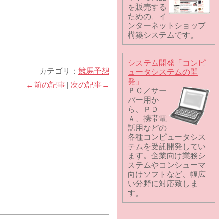
を販売する
ための、イ
ンターネットショップ
構築システムです。
システム開発「コンピ
カテゴリ：
競馬予想
ュータシステムの開
発」
←前の記事
|
次の記事→
ＰＣ／サー
バー用か
ら、ＰＤ
Ａ、携帯電
話用などの
各種コンピュータシス
テムを受託開発してい
ます。企業向け業務シ
ステムやコンシューマ
向けソフトなど、幅広
い分野に対応致しま
す。