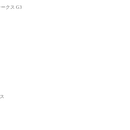
テークス G3
クス