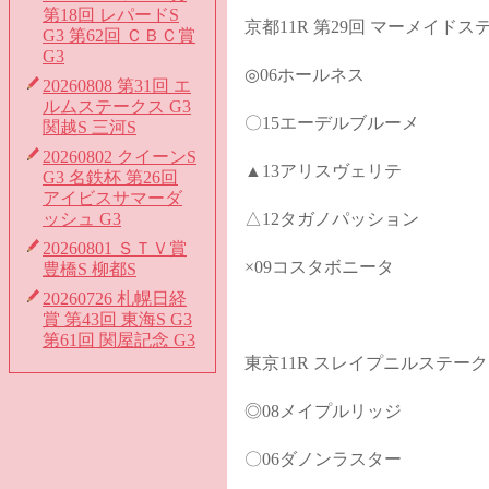
第18回 レパードS
京都11R 第29回 マーメイドス
G3 第62回 ＣＢＣ賞
G3
◎06ホールネス
20260808 第31回 エ
ルムステークス G3
〇15エーデルブルーメ
関越S 三河S
20260802 クイーンS
▲13アリスヴェリテ
G3 名鉄杯 第26回
アイビスサマーダ
ッシュ G3
△12タガノパッション
20260801 ＳＴＶ賞
×09コスタボニータ
豊橋S 柳都S
20260726 札幌日経
賞 第43回 東海S G3
第61回 関屋記念 G3
東京11R スレイプニルステー
◎08メイプルリッジ
〇06ダノンラスター