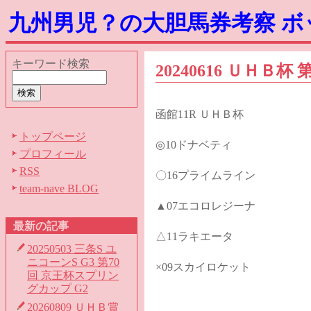
九州男児？の大胆馬券考察 
キーワード検索
20240616 ＵＨＢ
函館11R ＵＨＢ杯
トップページ
◎10ドナベティ
プロフィール
RSS
〇16プライムライン
team-nave BLOG
▲07エコロレジーナ
最新の記事
△11ラキエータ
20250503 三条S ユ
ニコーンS G3 第70
×09スカイロケット
回 京王杯スプリン
グカップ G2
20260809 ＵＨＢ賞