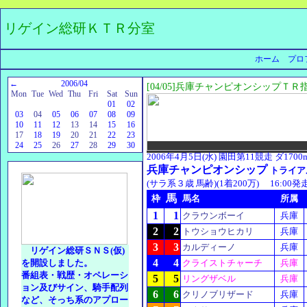
リゲイン総研ＫＴＲ分室
ホーム
プロ
←
2006/04
[04/05]兵庫チャンピオンシップＴＲ
Mon
Tue
Wed
Thu
Fri
Sat
Sun
01
02
03
04
05
06
07
08
09
10
11
12
13
14
15
16
17
18
19
20
21
22
23
24
25
26
27
28
29
30
2006年4月5日(水) 園田第11競走 ダ1700m
兵庫チャンピオンシップ
トライア
(サラ系３歳 馬齢)(1着200万) 16:00発
馬
枠
馬名
所属
1
1
クラウンボーイ
兵庫
2
2
トウショウヒカリ
兵庫
3
3
カルディーノ
兵庫
リゲイン総研ＳＮＳ(仮)
4
4
を開設しました。
クライストチャーチ
兵庫
番組表・戦歴・オペレーシ
5
5
リングザベル
兵庫
ョン及びサイン、騎手配列
6
6
クリノブリザード
兵庫
など、そっち系のアプロー