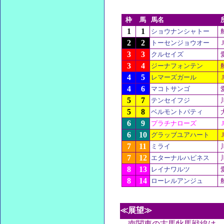
枠
馬
馬名
1
1
ショウナンシャトー
2
2
トーセンジョウオー
3
3
クルセイズ
3
4
ジーナフォンテン
4
5
レマーズガール
4
6
マコトサンゴ
5
7
テンセイフジ
5
8
ベルモントパティ
6
9
プラチナローズ
6
10
グラッブユアハート
7
11
ミライ
7
12
エターナルハピネス
8
13
レイナワルツ
8
14
ローレルアンジュ
≪展望≫
南関東の古馬牝馬戦線は、