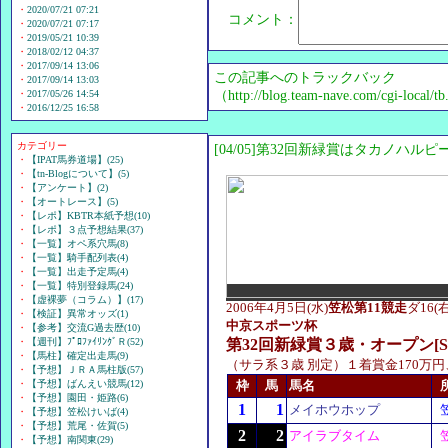
・
2020/07/21 07:21
コメント：
・
2020/07/21 07:17
・
2019/05/21 10:39
・
2018/02/12 04:37
・
2017/09/14 13:06
この記事へのトラックバック
・
2017/09/14 13:03
・
2017/05/26 14:54
（http://blog.team-nave.com/cgi-local/
・
2016/12/25 16:58
カテゴリー
[04/05]第32回新緑賞はタカノハル
・
【IPAT馬券道場】(25)
・
【tn-Blogについて】(5)
・
【アンケート】(2)
・
【オートレース】(5)
・
【レポ】KBTR本紙予想(10)
・
【レポ】３点予想結果(37)
・
【一覧】オペ系穴馬(8)
・
【一覧】騎手配列表(4)
・
【一覧】出走予定馬(4)
・
【一覧】特別登録馬(24)
・
【虚裸夢（コラム）】(17)
2006年4月5日(水)
笠松第11競走
ダ16(右
・
【検証】異常オッズ(1)
中京スポーツ杯
・
【参考】交流G過去歴(10)
・
【週刊】ﾌﾟﾛﾌｧｲﾘﾝｸﾞＲ(52)
第32回新緑賞３歳・オープン[SP
・
【馬柱】確定出走馬(9)
（サラ系３歳 別定）１着賞金170万円、
・
【予想】ＪＲＡ馬柱版(57)
・
【予想】ばんえい競馬(12)
枠
馬
馬名
・
【予想】園田・姫路(6)
1
1
メイホウホップ
・
【予想】笠松けいば(4)
・
【予想】荒尾・佐賀(5)
2
2
アイラブタイム
・
【予想】南関東(29)