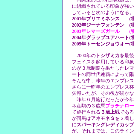
に組織されている印象が強い
していると次のようになる。
2001年プリエミネンス (牝
2002年ジーナフォンテン (牝
2003年レマーズガール (牝
2004年グラップユアハート(牝
2005年トーセンジョウオー(牝
2000年の
トシザミカ
を最後
フェイスを起用している印象
のが３歳制覇を果たした
レマ
ート
の同世代連覇によって陽
そんな中、昨年のエンプレス
さらに一昨年のエンプレス杯
矢報いたが、その後が続かな
昨年６月施行だったが今年
ネ産駒の３歳馬
プラチナロー
て施行される
３歳上戦
である
が同馬は
アネモネＳ
を２着し
に
スパーキングレディカップ
が、それまでは、このライン