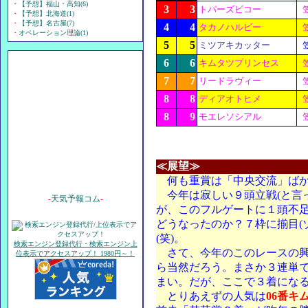
・
【予想】福山・高知(6)
3
3
トパーズビコー
・
【予想】北海道(1)
・
【予想】名古屋(7)
4
4
タカノハルビー
・
オペレーション理論(1)
5
5
ミツアキカッター
6
6
キムタツプリンセス
7
7
リードラヴィー
8
8
ディアオトヒメ
8
9
モエレソシアル
≪展望≫
何も重賞は「中央交流」ばかり
今年は寂しい９頭立戦(と言っ
-
天気予報コム
-
が、このフルゲートに１頭不
どうなったのか？７枠に揃目(
(笑)。
検索エンジン登録代行・検索エンジン上
さて、今年のこのレースの興
位表示でアクセスアップ！ 1980円～！
ら当然だろう。まさか３連単
まい。だが、ここで３着にな
とりあえずの人気は
06番キ