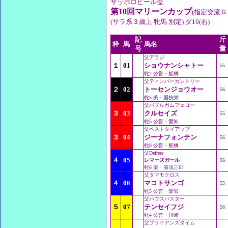
サッポロビール盃
第10回マリーンカップ
(指定交流Ｇ
(サラ系３歳上 牝馬 別定) ダ16(右)
記
斤
枠
馬
馬名
号
量
父アラジ
１
01
ショウナンシャトー
55
牝7 公営・船橋
父ティンバーカントリー
２
02
トーセンジョウオー
56
牝5
美・国枝栄
父バブルガムフェロー
３
03
クルセイズ
55
牝5 公営・愛知
父ベストタイアップ
３
04
ジーナフォンテン
56
牝8 公営・船橋
父Defrere
４
05
レマーズガール
56
牝6
栗・湯浅三郎
父タマモクロス
４
06
マコトサンゴ
55
牝5 公営・愛知
父ハウスバスター
５
07
テンセイフジ
56
牝4 公営・川崎
父ブライアンズタイム