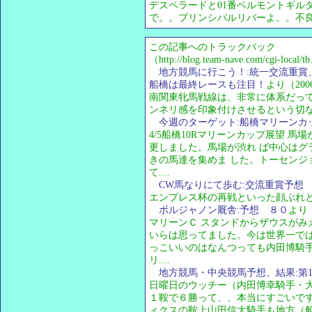
デスペラードと01番ベルモントギル
で。。プリンシパルリバーよ。。不
この記事へのトラックバック
（http://blog.team-nave.com/cgi-local/
地方競馬に行こう！:統一交流重
船橋は最終レースも注目！
より（2006/
南関東牝馬戦線は、非常に体系だっ
ンネリ感を印象付けさせるという切な
今週のターゲット:船橋マリーンカ
4/5船橋10Rマリーンカップ展望 
更しました。馬場が渋れ ば中心はグ
きの馬達を集めま した。トーセンジ
て....
CW馬なりにて歩む:交流重賞予想 
エンプレス杯の再戦といった顔ぶれ
ボルジャノン厩舎:予想 ８０
より（2
マリーンＣ スタンドからザウスがみ
いらは思ってました。今は世界一で
っこいいのはなんつっても内田博騎
リ....
地方競馬・中央競馬予想、結果:第
日曜日のウッチー（内田博幸騎手・大井
１鞍で６勝って、、本当にすごいです
ィクスの鞍上山田信大騎手も地方（船