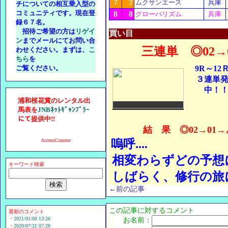
7
7
ムクサンエース
兵庫
チについての相互乗入型の
コミュニティです。現在登
8
8
グローバリズム
兵庫
録６７名。
招待ご希望の方は
リゲイ
買い目
ン
までメールにてお問い合
三連単 ◎02→03,0
わせください。まずは、
こ
ちら
を
ご覧ください。
9R～12
３連単
中！
浦和桜花賞のレンタル出
馬表を
JNBﾈｯﾄｷﾞｬﾝﾌﾞﾗｰ
にて提供中!!
結 果 ◎02→01→△
AccessCounter
嗚呼....
相変わらずどの予想に
キーワード検索
しばらく、修行の旅
←前の記事
この記事に対するコメント
最新のコメント
・
2021/01/09 13:26
お名前：
・
2020/07/21 07:28