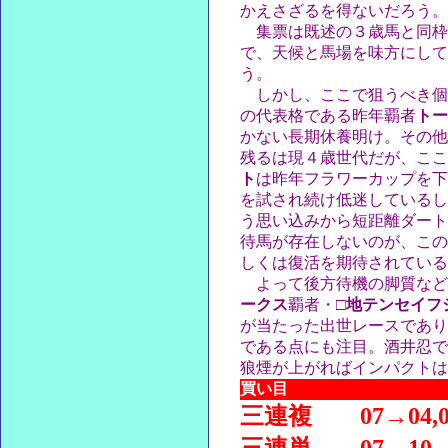
かえさざるを得ないだろう。
集票は既述の３歳馬と同枠
で、天候と馬場を味方にして
う。
しかし、ここで狙うべき個
の代表格である昨年覇者
トー
かない長期休養明け。その他
残るは現４歳世代だが、ここ
ト
は昨年フラワーカップを下
を試され続け低迷しているし
う思い込みから短距離ダート
待馬が存在しないのが、この
しくは復活を期待されている
よって後方待機の脚質など
ークス
覇者・
□地テンセイフ
が当たった出世レースであり
である点にも注目。酒井忍で
狼煙が上がればインパクトは
買い目
三連複
07→04,0