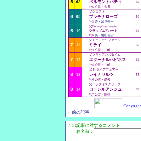
５
08
ベルモントパティ
55
牝6 公営・大井
父クロフネ
６
09
プラチナローズ
50
牝3
栗・浅見秀一
父DeputyCommander
６
10
グラッブユアハート
56
牝6
美・畠山吉宏
父トーヨーリファール
７
11
ミライ
55
牝4 公営・川崎
父ブライアンズタイム
７
12
エターナルハピネス
55
牝5 公営・川崎
父Ｂ.タイアフェアー
８
13
レイナワルツ
55
牝6 公営・愛知
父パラダイスクリーク
８
14
ローレルアンジュ
57
牝7 公営・船橋
Copyright
←前の記事
この記事に対するコメント
お名前：