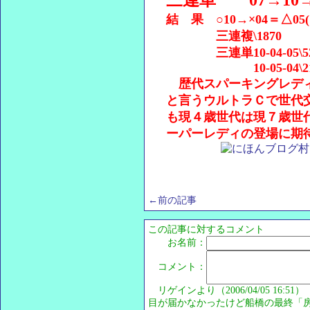
三連単 07→10→05,
結 果 ○10→×04＝△05
三連複\1870
三連単10-04-05\52
10-05-04\21
歴代スパーキングレディ
と言うウルトラＣで世代
も現４歳世代は現７歳世
ーパーレディの登場に期
←前の記事
この記事に対するコメント
お名前：
コメント：
リゲインより（2006/04/05 16:51）
目が届かなかったけど船橋の最終「房