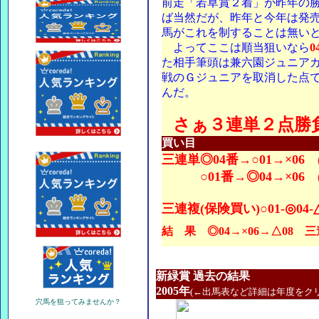
前走「若草賞２着」が昨年の
ば当然だが、昨年と今年は発
馬がこれを制することは無い
よってここは順当狙いなら
た相手筆頭は兼六園ジュニア
戦のＧジュニアを取消した点
んだ。
さぁ３連単２点勝
買い目
三連単◎04番→○01→×06 (10
○01番→◎04→×06 (112
三連複(保険買い)○01-◎04-△
結 果 ◎04→×06→△08 三連複
新緑賞 過去の結果
2005年
(←出馬表など詳細は年度をクリ
穴馬を狙ってみませんか？