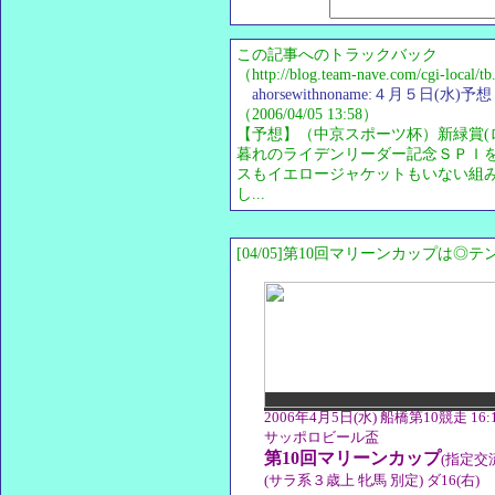
この記事へのトラックバック
（http://blog.team-nave.com/cgi-local/
ahorsewithnoname:４月５
（2006/04/05 13:58）
【予想】（中京スポーツ杯）新緑賞(ローカル
暮れのライデンリーダー記念ＳＰＩ
スもイエロージャケットもいない組
し...
[04/05]第10回マリーンカップは◎
2006年4月5日(水) 船橋第10競走 16
サッポロビール盃
第10回マリーンカップ
(指定交
(サラ系３歳上 牝馬 別定) ダ16(右)