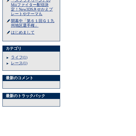
『スプラトゥーン』の
Miiファイター配信決
定！New3DSきせかえプ
レートやテーマも
開幕中「第６１回Ｇ１九
州地区選手権」
はじめまして
カテゴリ
ライフ(1)
レース(1)
最新のコメント
最新のトラックバック