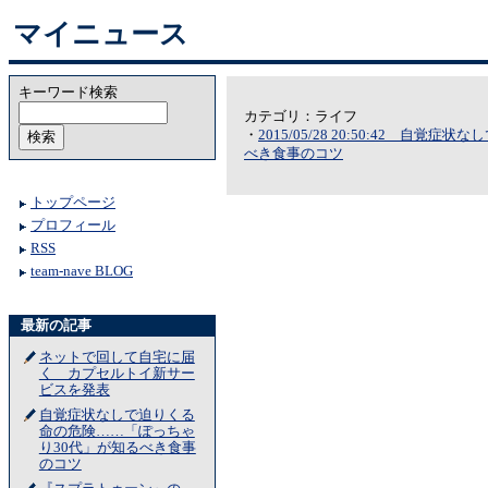
マイニュース
キーワード検索
カテゴリ：ライフ
・
2015/05/28 20:50:42 
べき食事のコツ
トップページ
プロフィール
RSS
team-nave BLOG
最新の記事
ネットで回して自宅に届
く カプセルトイ新サー
ビスを発表
自覚症状なしで迫りくる
命の危険……「ぽっちゃ
り30代」が知るべき食事
のコツ