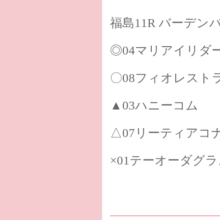
福島11R バーデ
◎04マリアイリダ
〇08フィオレスト
▲03ハニーコム
△07リーティアコ
×01テーオーダグラ