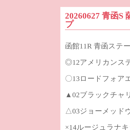
20260627 青
プ
函館11R 青函ステ
◎12アメリカンス
〇13ロードフォア
▲02ブラックチャ
△03ジョーメッド
×14ルージュラナ