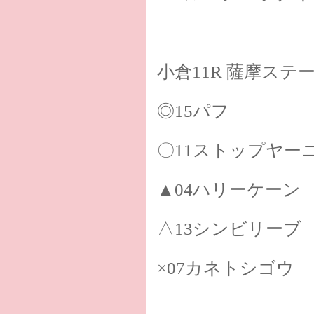
小倉11R 薩摩ステ
◎15パフ
〇11ストップヤー
▲04ハリーケーン
△13シンビリーブ
×07カネトシゴウ