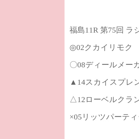
福島11R 第75回 
◎02クカイリモク
〇08ディールメー
▲14スカイスプレ
△12ローベルクラ
×05リッツパーティ