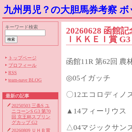
九州男児？の大胆馬券考察 
キーワード検索
20260628 函館
ＩＫＫＥＩ賞 G3
トップページ
函館11R 第62回 
プロフィール
RSS
◎05イガッチ
team-nave BLOG
〇12エコロディノ
最新の記事
20250503 三条S ユ
▲14フィーリウス
ニコーンS G3 第70
回 京王杯スプリン
グカップ G2
△04マジックサン
20260809 ＵＨＢ賞