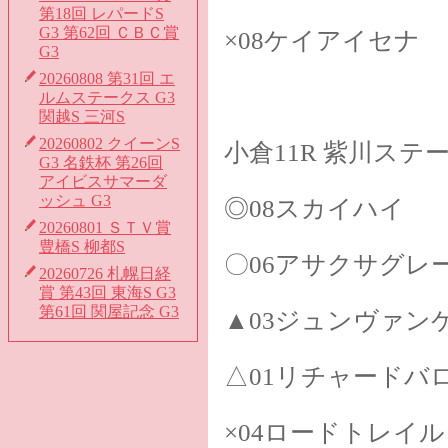
第18回 レパードS
G3 第62回 ＣＢＣ賞
×08ケイアイセナ
G3
20260808 第31回 エ
ルムステークス G3
関越S 三河S
20260802 クイーンS
小倉11R 紫川ステ
G3 名鉄杯 第26回
アイビスサマーダ
ッシュ G3
◎08スカイハイ
20260801 ＳＴＶ賞
豊橋S 柳都S
〇06アサクサグレ
20260726 札幌日経
賞 第43回 東海S G3
第61回 関屋記念 G3
▲03ジュンヴァン
△01リチャードバ
×04ロードトレイル