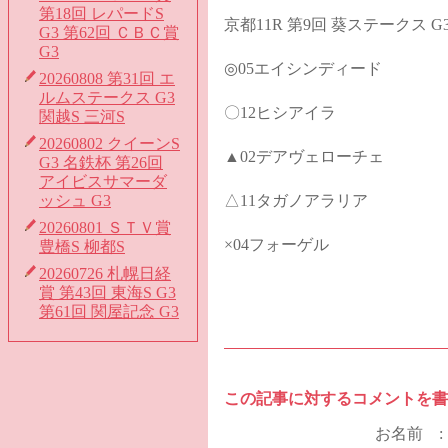
第18回 レパードS
京都11R 第9回 葵ステークス G
G3 第62回 ＣＢＣ賞
G3
◎05エイシンディード
20260808 第31回 エ
ルムステークス G3
〇12ヒシアイラ
関越S 三河S
20260802 クイーンS
▲02デアヴェローチェ
G3 名鉄杯 第26回
アイビスサマーダ
ッシュ G3
△11タガノアラリア
20260801 ＳＴＶ賞
×04フォーゲル
豊橋S 柳都S
20260726 札幌日経
賞 第43回 東海S G3
第61回 関屋記念 G3
この記事に対するコメントを書
お名前 