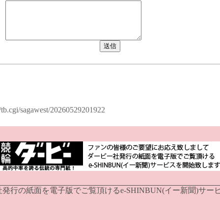
:
al/tb.cgi/sagawest/20260529201922
の紙面を電子版でご覧頂けるe-SHINBUN(イー新聞)サー