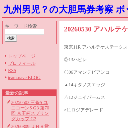
九州男児？の大胆馬券考察 
キーワード検索
20260530 アハルテ
東京11R アハルテケステークス
トップページ
◎13ハビレ
プロフィール
RSS
〇06アマンテビアンコ
team-nave BLOG
▲14キタノズエッジ
最新の記事
△12ジェイパームス
20250503 三条S ユ
ニコーンS G3 第70
×11ロジアデレード
回 京王杯スプリン
グカップ G2
20260809 ＵＨＢ賞