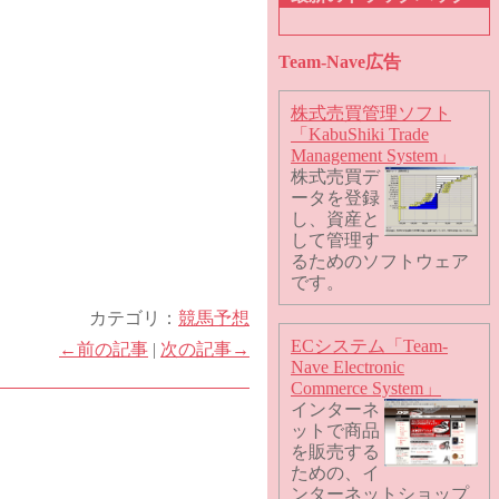
Team-Nave広告
株式売買管理ソフト
「KabuShiki Trade
Management System」
株式売買デ
ータを登録
し、資産と
して管理す
るためのソフトウェア
です。
カテゴリ：
競馬予想
ECシステム「Team-
←前の記事
|
次の記事→
Nave Electronic
Commerce System」
インターネ
ットで商品
を販売する
ための、イ
ンターネットショップ