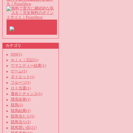
を！PointShop
カテゴリ
SNS(1)
ｍｉｘｉ日記(1)
ウマニティー結果(1)
ゲーム(1)
ダイエット(1)
フルーツ(1)
ロト当選(1)
運命とチャンス(1)
環境改善(1)
競馬(2)
競馬結果(1)
競馬当たり(5)
競馬当り(2)
競馬買い目(21)