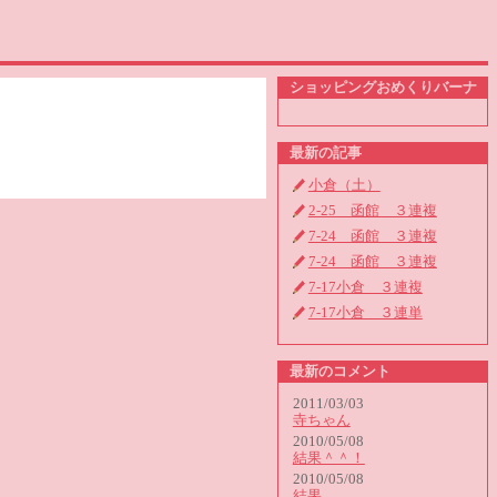
ショッピングおめくりバーナ
最新の記事
小倉（土）
2-25 函館 ３連複
7-24 函館 ３連複
7-24 函館 ３連複
7-17小倉 ３連複
7-17小倉 ３連単
最新のコメント
2011/03/03
寺ちゃん
2010/05/08
結果＾＾！
2010/05/08
結果