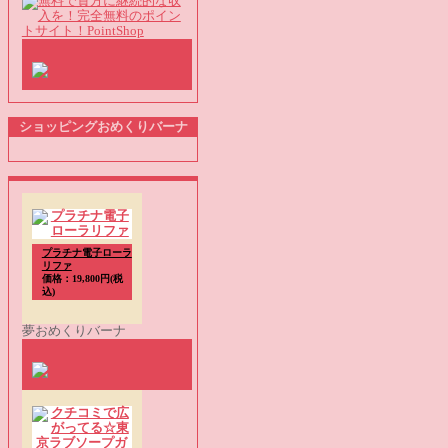
ショッピングおめくりバーナ
プラチナ電子ローラ
リファ
価格：19,800円(税
込)
夢おめくりバーナ