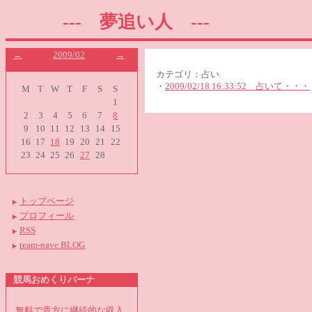
--- 夢追い人 ---
←
2009/02
→
カテゴリ：占い
・
2009/02/18 16:33:52 占いて・・・
M
T
W
T
F
S
S
1
2
3
4
5
6
7
8
9
10
11
12
13
14
15
16
17
18
19
20
21
22
23
24
25
26
27
28
トップページ
プロフィール
RSS
team-nave BLOG
競馬おめくりバーナ
無料で貴方に継続的な収入