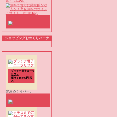
を！PointShop
ショッピングおめくりバーナ
プラチナ電子ローラ
リファ
価格：19,800円(税
込)
夢おめくりバーナ