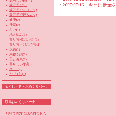
競馬買い目(21)
・
2007/07/16 今日は
競馬予想(33)
競馬予想＆ロト(1)
競馬予想屋さん(2)
健康(2)
仕事(2)
占い(1)
地方競馬(1)
独り言+競馬予想(1)
独り言＋競馬予想(2)
燃費(1)
馬券予想(1)
美と健康(1)
美味しい果実(2)
宝くじ(1)
ｱﾌｨﾘｴｲﾄ(1)
宝くじ・ＦＸおめくりバーナ
競馬おめくりバーナ
無料で貴方に継続的な収入