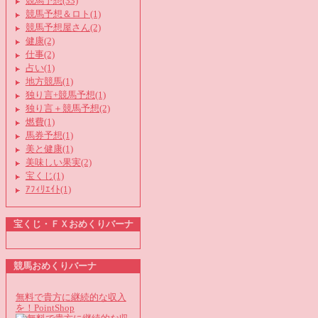
競馬予想(33)
競馬予想＆ロト(1)
競馬予想屋さん(2)
健康(2)
仕事(2)
占い(1)
地方競馬(1)
独り言+競馬予想(1)
独り言＋競馬予想(2)
燃費(1)
馬券予想(1)
美と健康(1)
美味しい果実(2)
宝くじ(1)
ｱﾌｨﾘｴｲﾄ(1)
宝くじ・ＦＸおめくりバーナ
競馬おめくりバーナ
無料で貴方に継続的な収入
を！PointShop