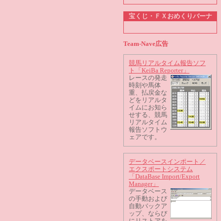
宝くじ・ＦＸおめくりバーナ
Team-Nave広告
競馬リアルタイム報告ソフ
ト「KeiBa Reporter」
レースの発走
時刻や馬体
重、払戻金な
どをリアルタ
イムにお知ら
せする、競馬
リアルタイム
報告ソフトウ
ェアです。
データベースインポート／
エクスポートシステム
「DataBase Import/Export
Manager」
データベース
の手動および
自動バックア
ップ、ならび
にリストアを