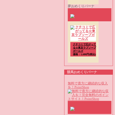
夢おめくりバーナ
クチコミで広がって
る☆東京ラブソープ
ガールズ
価格：1,680円(税込)
競馬おめくりバーナ
無料で貴方に継続的な収入
を！PointShop