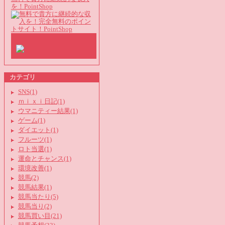
を！PointShop
カテゴリ
SNS(1)
ｍｉｘｉ日記(1)
ウマニティー結果(1)
ゲーム(1)
ダイエット(1)
フルーツ(1)
ロト当選(1)
運命とチャンス(1)
環境改善(1)
競馬(2)
競馬結果(1)
競馬当たり(5)
競馬当り(2)
競馬買い目(21)